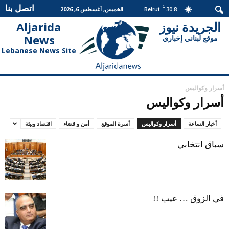
اتصل بنا
C
30.8
الخميس, أغسطس 6, 2026
Beirut
الجريدة نيوز
Aljarida
الجريدة
News
موقع لبناني إخباري
نيوز
Lebanese News Site
أسرار وكواليس
أسرار وكواليس
أخبار الساعة
أسرار وكواليس
أسرة الموقع
أمن و قضاء
اقتصاد وبيئة
سباق انتخابي
في الزوق … عيب !!