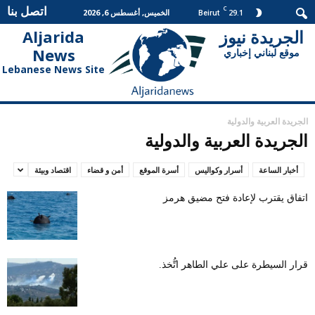
اتصل بنا
C
29.1
الخميس, أغسطس 6, 2026
Beirut
الجريدة نيوز
Aljarida
الجريدة
News
موقع لبناني إخباري
نيوز
Lebanese News Site
الجريدة العربية والدولية
الجريدة العربية والدولية
أخبار الساعة
أسرار وكواليس
أسرة الموقع
أمن و قضاء
اقتصاد وبيئة
اتفاق يقترب لإعادة فتح مضيق هرمز
قرار السيطرة على علي الطاهر اتُّخذ.