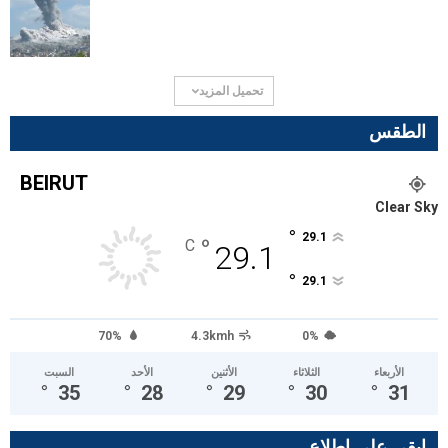
تحميل المزيد
الطقس
BEIRUT
Clear Sky
°
29.1
°
C
29.1
°
29.1
70%
4.3kmh
0%
الأربعاء
الثلاثاء
الأثنين
الأحد
السبت
°
35
°
28
°
29
°
30
°
31
ابقى على اطلاع