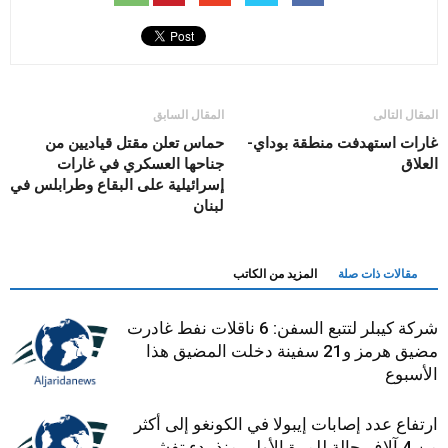
المقال التالى
المقال السابق
غارات استهدفت منطقة بوداي-
حماس تعلن مقتل قياديين من
العلاق
جناحها العسكري في غارات
إسرائيلية على البقاع وطرابلس في
لبنان
مقالات ذات صلة
المزيد من الكاتب
شركة كيبلر لتتبع السفن: 6 ناقلات نفط غادرت
مضيق هرمز و21 سفينة دخلت المضيق هذا
الأسبوع
ارتفاع عدد إصابات إيبولا في الكونغو إلى أكثر
من 4 آلاف حالة للمرة الأولى منذ بدء تفشي