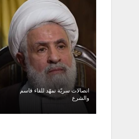
لتوسيع
اتصالات سريّة تمهّد للقاء قاسم
والشرع