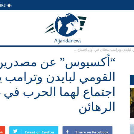
30.2
الجريدة
نيوز
بايدن وترامب يبحثان في أول اجتماع...
“أكسيوس” عن مصدرين:
القومي لبايدن وترامب ي
اجتماع لهما الحرب في 
الرهائن
Tweet on Twitter
Share on Facebook