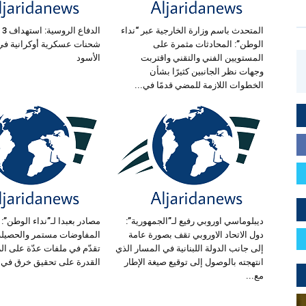
المتحدث باسم وزارة الخارجية عبر “نداء
ال
الوطن”: المحادثات مثمرة على
شحنات عسكرية أوكرانية في 
المستويين الفني والتقني واقتربت
الأسود
وجهات نظر الجانبين كثيرًا بشأن
الخطوات اللازمة للمضي قدمًا في...
ديبلوماسي اوروبي رفيع لـ”الجمهورية”:
مصادر بعبدا لـ”نداء الوطن”:
دول الاتحاد الاوروبي تقف بصورة عامة
المفاوضات مستمر والحصيل
إلى جانب الدولة اللبنانية في المسار الذي
تقدّم في ملفات عدّة على ا
انتهجته بالوصول إلى توقيع صيغة الإطار
القدرة على تحقيق خرق في ا
مع...