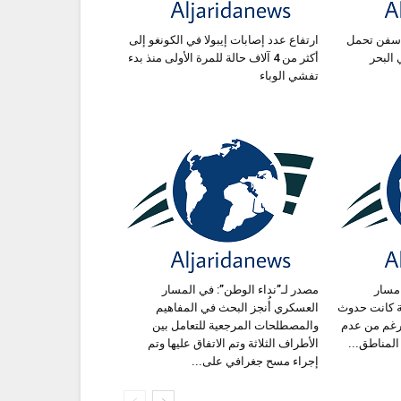
دفاع الروسية: استهداف 3 سفن تحمل
ارتفاع عدد إصابات إيبولا في الكونغو إلى
البحر
أكثر من 4 آلاف حالة للمرة الأولى منذ بدء
تفشي الوباء
 مسار
مصدر لـ”نداء الوطن”: في المسار
ة كانت حدوث
العسكري أُنجز البحث في المفاهيم
لرغم من عدم
والمصطلحات المرجعية للتعامل بين
لمناطق...
الأطراف الثلاثة وتم الاتفاق عليها وتم
إجراء مسح جغرافي على...