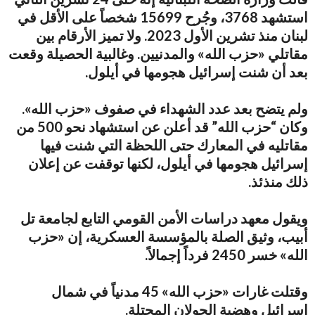
استشهد 3768، وجُرح 15699 شخصاً على الأقل في
لبنان منذ تشرين الأول 2023. ولا تميز الأرقام بين
مقاتلي «حزب الله» والمدنيين. وغالبية الحصيلة وقعت
بعد أن شنت إسرائيل هجومها في أيلول.
ولم يتضح بعد عدد الشهداء في صفوف «حزب الله».
وكان “حزب الله” قد أعلن عن استشهاد نحو 500 من
مقاتليه في المعارك حتى اللحظة التي شنت فيها
إسرائيل هجومها في أيلول، لكنها توقفت عن إعلان
ذلك منذئذ.
ويقول معهد دراسات الأمن القومي التابع لجامعة تل
أبيب، وثيق الصلة بالمؤسسة العسكرية، إن «حزب
الله» خسر 2450 فرداً إجمالاً.
وقتلت غارات «حزب الله» 45 مدنياً في شمال
إسرائيل وهضبة الجولان المحتلة.