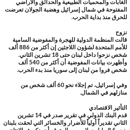
الغابات والمحميات الطبيعية والحدائق والأراضي
المفتوحة في شمال إسرائيل وهضبة الجولان تعرضت
للحرق منذ بداية الحرب.
نزوح
قالت المنظمة الدولية للهجرة والمفوضية السامية
للأمم المتحدة لشؤون اللاجئين إن أكثر من 886 ألف
شخص نزحوا داخل لبنان حتى 18 تشرين الثاني.
وأظهرت بيانات المفوضية أن أكثر من 540 ألف
شخص فروا من لبنان إلى سوريا منذ بدء الحرب.
وفي إسرائيل، تم إجلاء نحو 60 ألف شخص من
منازلهم في الشمال.
التأثير الاقتصادي
قدم البنك الدولي في تقرير صدر في 14 تشرين
الثاني تقديراً أولياً للأضرار والخسائر التي لحقت بلبنان
بنحو 8.5 مليار دولار. ومن المتوقع أن ينكمش الإنتاج