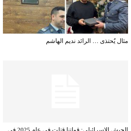
مثال يٌحتذى … الرائد نديم الهاشم
الجيش الإسرائيلي: قواتنا قتلت في عام 2025 في