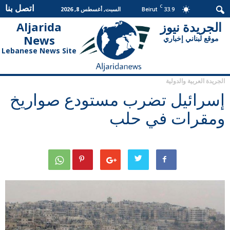
اتصل بنا
C
33.9
السبت, أغسطس 8, 2026
Beirut
الجريدة نيوز
Aljarida
الجريدة
News
موقع لبناني إخباري
نيوز
Lebanese News Site
الجريدة العربية والدولية
إسرائيل تضرب مستودع صواريخ
ومقرات في حلب