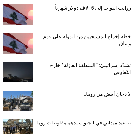
رواتب النواب إلى 5 آلاف دولار شهرياً
خطة إخراج المسيحيين من الدولة على قدم
وساق
تشدّد إسرائيليّ: “المنطقة العازلة” خارج
التّفاوض!
لا دخان أبيض من روما…
تصعيد ميداني في الجنوب يدهم مفاوضات روما