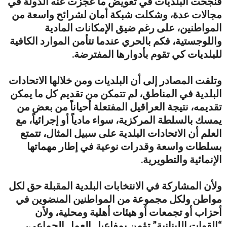
فنجحت البلديات في تعويض ما عجزت عنه الدولة في
مجالات عدة، وشكلت شبكة أمان لشرائح واسعة من
المواطنين، على رغم ضيق الإمكانات المادية
واللوجستية، فكم بالحري عندما تتأمن الموارد الكافية
للبلديات كي تقوم بأدوارها المفترضة.
وتلفت المصادر إلى أن البلديات ومن خلالها الاتحادات
البلدية في المناطق، لم تتمكن من تقديم كل ما يمكن
تقديمه، نتيجة العراقيل المفتعلة أحياناً من بعض من
يمسك بالسلطة المركزية، سواء مادياً أو إجرائياً، مع
العلم أن الاتحادات البلدية على سبيل المثال، تتمتع
بسلطات واسعة وقدرات نوعية في إطار مهماتها
الإنمائية والتطويرية.
ولأن المشاركة في الانتخابات البلدية المقبلة حق لكل
مواطن ولكل مجموعة من المواطنين المنضوين في
أحزاب أو تجمعات أو هيئات أهلية ومحلية، ولأن
“القوات اللبنانية” تؤمن بمفاعيل العمل الجماعي،