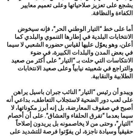
يشجع على تعزيز صلاحياتها وعلى تعميم معايير
الكفاءة والنظافة.
أما على خط “التيار الوطني الحر”، فإنه سيخوض
الانتخابات البلدية في إطارها التنموي والبلدي كما
أعلن، وهو يعوّل عليها لقياس حضوره الشعبي لا سيما
في بعض المدن والبلدات الكبيرة، في ضوء
الانتكاسات التي حلت بـ “التيار” على أكثر من صعيد
والتراجع في شعبيته نيابياً وعلى صعيد الانتخابات
الطلابية والنقابية.
ويبدو أن رئيس “التيار” النائب جبران باسيل يراهن
على لعب دور الضحية لاستجلاب التعاطف، بداعي أنه
أصبح في صفوف المعارضة، بل إنه أبرز مكوناتها، لا
سيما بعدما “تفرق الحلفاء والعشاق”. على أن أخصام
“التيار”، وحتى من لا يخاصمونه بل يريدون إصلاحاً
حقيقياً وسيادة ناجزة، لن يفوّتوا فرصة للتشديد على