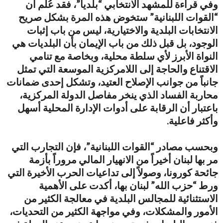
وفي قراءة للمشهد الانتخابي “بلدياً”، فقد عُلم أن
“القوات اللبنانية” ستخوض هذه المرة بشكل صريح
الانتخابات البلدية والاختيارية، ليس من باب إثبات
الوجود، بل قبل ذلك من باب الإيمان بأن البلديات هي
النواة الأبرز لأي سلطة محلية، وبخاصة مع تنامي
الاقتناع والحاجة إلى اللامركزية الموسعة التي تمثل
جانباً من جوانب الإصلاح العتيد، وتشكل إحدى ضمانات
محاربة الفساد الذي ينخر مفاصل الدولة المركزية،
باعتبار أن الرقابة على أدوات الإدارة المحلية أسهل
وأكثر فاعلية.
وبحسب مصادر “القوات اللبنانية”، فإن التجارب التي
مر بها لبنان أخيراً من الانهيار المالي مروراً بأزمة
جائحة كورونا، وصولاً إلى تداعيات الحرب الأخيرة التي
ورط “حزب الله” لبنان بها، أكدت على الأهمية
الاستثنائية للمجالس البلدية في معالجة الكثير من
الأمور والمشكلات، وفي مواجهة الكثير من التحديات،