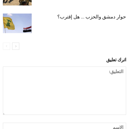
حوار دمشق والحزب … هل إقترب؟
اترك تعليق