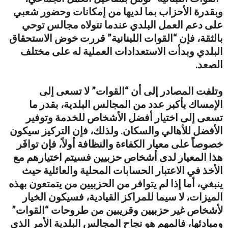
وبقدرة الأحزاب بما لديها من إمكانات وحضور شعبي
على دعم العمل البلدي عندما تتولاه مجالس توحي
بالثقة، فإن “القوات اللبنانية” قررت خوض الاستحقاق
البلدي وبدأت الاستعدادات العملية له على مختلف
الصعد.
وتلفت المصادر إلى أن “القوات” لا تسعى إلى
الإمساك بأكبر عدد من المجالس البلدية، بقدر ما
تسعى إلى اختيار أفضل الأشخاص للخدمة وتوفير
الأفضل للأهالي والسكان. ولذلك، فإن التركيز سيكون
خصوصاً على معيار الكفاءة والنظافة أولاً، فإن توافَر
هذا المعيار لدى أشخاص حزبيين فسيتم اختيارهم مع
الأخذ في الاعتبار الحسابات المحلية والعائلية حيث
ينبغي، أما إذا لم يتوافر من الحزبيين من يتمتعون بهذه
الميزات، لا سيما للمراكز القيادية، فسيكون الخيار
لأشخاص غير حزبيين وقريبين من طروحات “القوات”
ومبادئها، فالمهم هو نجاح المجالس البلدية الأمر الذي