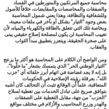
محاسبة جميع المرتكبين والمتورطين في الفساد
والصفقات والمحاصصات والمقايضات، خلافاً للأصول
وللشفافية والنظافة، وهذا يعني شمول المحاسبة
بعض وجوه “التيار” بشكل أو بآخر في ملفات معينة،
وبخاصة تلك التي تتعلق بالطاقة والكهرباء والمياه، لأن
تغييب المحاسبة لن يكون لمصلحة إصلاح حقيقي يبنى
على صخرة الحقيقة، ويتعزز بتطبيق مبدأ الثواب
والعقاب.
ومن الواضح أن الكلام على المحاسبة هو أكثر ما يزعج
“التيار الوطني الحر” الذي يتمسك بشعار “ما خلّونا”،
بل إنه لا يجد غضاضة في اتهام أبرز حلفائه أي “حزب
الله”، بعرقلة رؤيته الإصلاحية في الحكومات
المتعاقبة، علماً أن الوقائع تثبت أن التحالف كان أشبه
بتوافق صريح على تبادل الخدمات بين تغطية لسلاح
“الحزب” من جهة، مقابل التغطية على الصفقات
والهدر وزرع المحاسيب والأزلام في مختلف مواقع