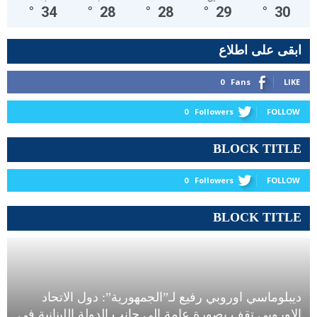
°
34
°
28
°
28
°
29
°
30
ابقى على اطلاع
0
Fans
LIKE
0
Followers
FOLLOW
BLOCK TITLE
0
Followers
FOLLOW
BLOCK TITLE
ديبلوماسي اوروبي رفيع لـ”الجمهورية”: دول الاتحاد
الاوروبي تقف بصورة عامة إلى جانب الدولة اللبنانية في