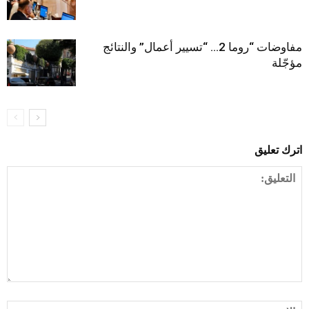
مفاوضات “روما 2… “تسيير أعمال” والنتائج
مؤجّلة
اترك تعليق