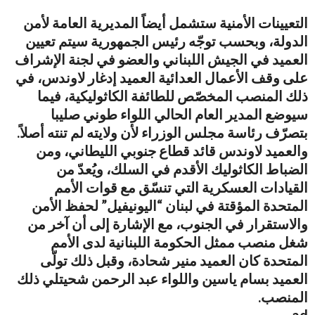
التعيينات الأمنية ستشمل أيضاً المديرية العامة لأمن
الدولة، وبحسب توجّه رئيس الجمهورية سيتم تعيين
العميد في الجيش اللبناني والعضو في لجنة الإشراف
على وقف الأعمال العدائية العميد إدغار لاوندس، في
ذلك المنصب المخصّص للطائفة الكاثوليكية، فيما
سيوضع المدير العام الحالي اللواء طوني صليبا
بتصرّف رئاسة مجلس الوزراء لأن ولايته لم تنته أصلاً.
والعميد لاوندس قائد قطاع جنوبي الليطاني، ومن
الضباط الكاثوليك الأقدم في السلك، ويُعدّ من
القيادات العسكرية التي تنسّق مع قوات الأمم
المتحدة المؤقتة في لبنان “اليونيفيل” لحفظ الأمن
والاستقرار في الجنوب، مع الإشارة إلى أن آخر من
شغل منصب ممثل الحكومة اللبنانية لدى الأمم
المتحدة كان العميد منير شحادة، وقبل ذلك تولّى
العميد بسام ياسين واللواء عبد الرحمن شحيتلي ذلك
المنصب.
ad