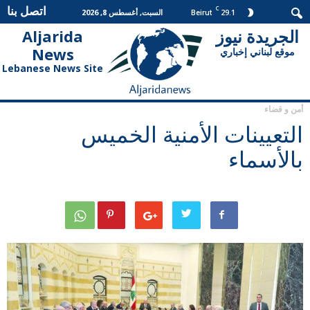
اتصل بنا
C
29.1
السبت, أغسطس 8, 2026
Beirut
الجريدة نيوز
Aljarida
الجريدة
News
موقع لبناني إخباري
نيوز
Lebanese News Site
أمن و قضاء
التعيينات الأمنية الخميس
بالأسماء