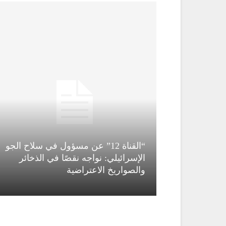
“القناة 12” عن مسؤول في سلاح الجو
ة” دمشق
الإسرائيلي: نواجه نقصًا في الذخائر
ومحيطها
والصواريخ الاعتراضية