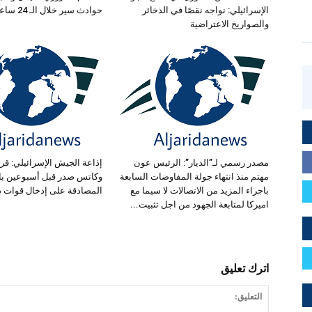
الإسرائيلي: نواجه نقصًا في الذخائر
حوادث سير خلال الـ 24 ساعة الماضية
والصواريخ الاعتراضية
مصدر رسمي لـ”الديار”: الرئيس عون
إذاعة الجيش الإسرائيلي: قرار
مهتم منذ انتهاء جولة المفاوضات السابعة
وكاتس صدر قبل أسبوعين بال
باجراء المزيد من الاتصالات لا سيما مع
المصادقة على إدخال قوات د
اميركا لمتابعة الجهود من اجل تثبيت...
اترك تعليق