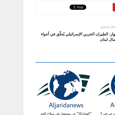
قال السابق
هار: الطيران الحربي الإسرائيلي يُحلّق في أجواء
ال لبنان
التحكم المروري: قتيلان و8 جرحى في 7
“القناة 12” عن مسؤول في سلاح الجو