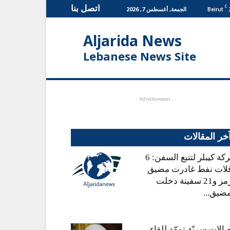
اتصل بنا
C
الجمعة, أغسطس 7, 2026
Beirut
Aljarida News
Lebanese News Site
- Advertisement -
خر المقالات
شركة كيبلر لتتبع السفن: 6
قلات نفط غادرت مضيق
هرمز و21 سفينة دخلت
مضيق...
الات سريّة تمهّد للقاء