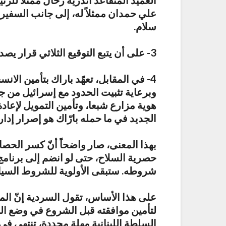
العميد المتقاعد اندريه رحال ممثلاً ل
علي حمدان ممثلاً له، إلى جانب السفي
سلام.
3- على أن يتبع التوقيع الثلاثي قرار يصدر عن مجلس الوزراء بحصرية السلاح بيد الدولة.
4- في المقابل، تعهّد باراك بتأمين الا
وبرعاية تثبيت الحدود مع إسرائيل من ج
هوية مزارع شبعا، وتأمين التمويل لإعادة 
الجديد في ما حمله بارّاك هو إصرار إدار
بهذا المعنى، صار واضحاً أنّ كسر الح
حصرية السلاح، حتى لو انضم إلى برنامج 
ذريعة إسرائيلية تمهيدًا لتوس
شروطه. ستبقى الأولوية للشروط السياس
 دريان قبل نهاية الشهر؟
الاعتداءات
على هذا الأساس، تقول السردية إنّ ال
لتأمين موافقته قبل الشروع في وضع الج
السلطة اللبنانية مهلة محددة، تنتهي ف