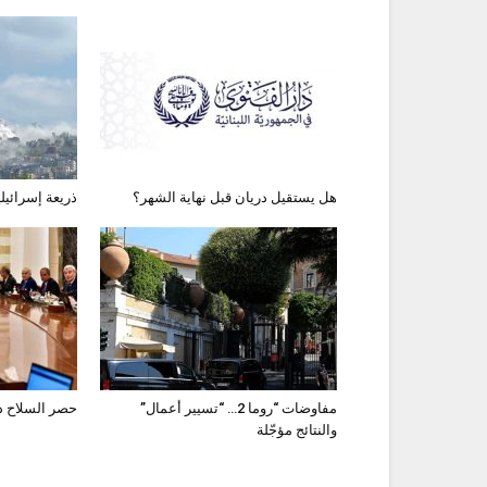
هل يستقيل دريان قبل نهاية الشهر؟
ذريعة إسرائيلي
مفاوضات “روما 2… “تسيير أعمال”
حصر السلاح ذك
والنتائج مؤجّلة