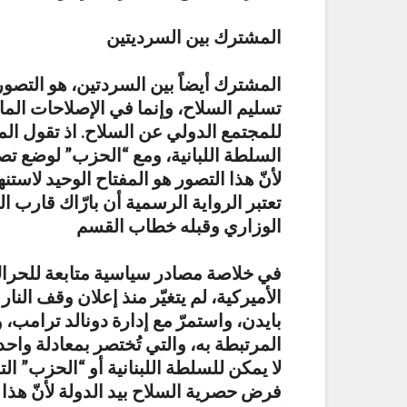
المشترك بين السرديتين
المشترك أيضاً بين السردتين، هو التص
تسليم السلاح، وإنما في الإصلاحات المالي
للمجتمع الدولي عن السلاح. اذ تقول الم
السلطة اللبانية، ومع “الحزب” لوضع تص
لأنّ هذا التصور هو المفتاح الوحيد لاستنه
تعتبر الرواية الرسمية أن بارّاك قارب ال
الوزاري وقبله خطاب القسم
في خلاصة مصادر سياسية متابعة للحراك ا
بايدن، واستمرّ مع إدارة دونالد ترامب، 
المرتبطة به، والتي تُختصر بمعادلة واحد
لا يمكن للسلطة اللبنانية أو “الحزب” ال
فرض حصرية السلاح بيد الدولة لأنّ هذا 