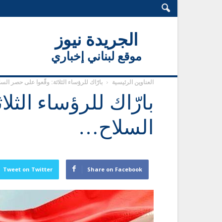
الجريدة نيوز
موقع لبناني إخباري
العناوين الرئيسية
بارّاك للرؤساء الثلاثة: وقّعوا على حصر الس
بارّاك للرؤساء الثل
السلاح…
Tweet on Twitter
Share on Facebook