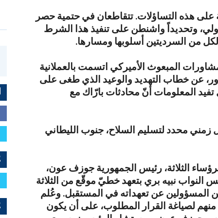
بة على هذه التساؤلات. تتقاطعان في حتمية حصر
دولي، وتحديداً واشنطن على تنفيذ هذا الشرط
 لكل من السرديتين أسلوبها ومسارها.
 مشاورات المبعوث الأميركي اتسمت بالعملانية
جذور، عن خطاب التهديد والوعيد الذي طغى على
فيد المعلومات أنّ محادثات بارّاك مع
ا
 زمني محدد لتسليم السلاح، جنوب الليطاني
E
بالرؤساء الثلاثة، رئيس الجمهورية جوزف عون،
لنواب نبيه بري بتعهد خطيّ موقّع من الثلاثة
ن المسؤولين عن تعهداته في المستقبل. وعُلم
 كل منهم لصياغة القرار المطلوب، على أن يكون
E