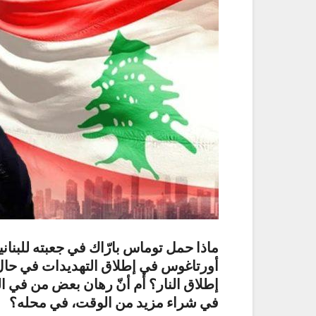
ماذا حمل توماس بارّاك في جعبته للبنان
أورتاغوس في إطلاق التهديدات في حال ت
إطلاق النار؟ أم أنّ رهان بعض من في ال
في شراء مزيد من الوقت، في محله؟