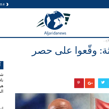
25.8
الجريدة
نيوز
لاح…
اثة: وقّعوا على حصر
آ
نا
ال
اتص