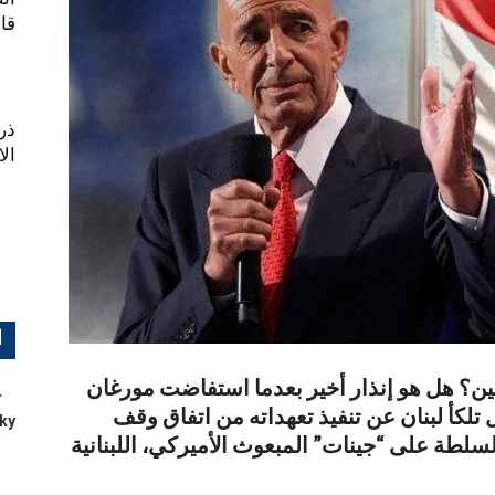
قا
ذري
ال
ا
يين؟ هل هو إنذار أخير بعدما استفاضت مورغان
لكأ لبنان عن تنفيذ تعهداته من اتفاق وقف
ky
سلطة على “جينات” المبعوث الأميركي، اللبنانية