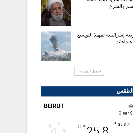
سم والشرع
عة إسرائيلية تمهيدًا لتوسيع
اعتداءات
تحميل المزيد
لطقس
BEIRUT
Clear S
°
25.8
°
C
25.8