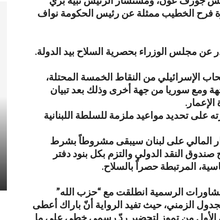
لرئيس جوزف عون، ومستشار الرئيس نبيه بري
رة فرح الخطيب ممثلة عن رئيس الحكومة نواف
نسحاب الإسرائيلي من النقاط الخمسة المحتلة،
هة ومع سوريا من جهة أخرى وذلك بعد تبيان
الإعمار.
ته على تحديد مواعيد ملزمة للسلطة اللبنانية
صار المالي على لبنان سيبقى مشروطاً بشرط
صندوق النقد الدولي والتزم بكل بنود دفتر
يع
اتصالات سريّة تمهّد للقاء قاسم
ية، المرتبطة حصراً بالسلاح.
والشرع
مشاورات الرسمية انطلقت مع “حزب الله”
دول الزمني، حيث تفيد الرواية أنّ باراك أعطى
ي الأول من تموز لتحضير ردّ رسمي خطي على ما