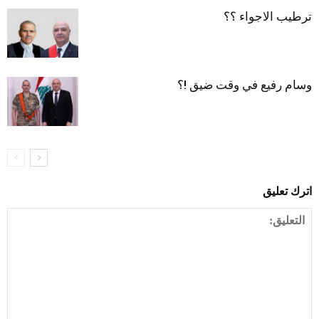
ترطيب الاجواء ؟؟
وسام رفيع في وقت ضيق !؟
اترك تعليق