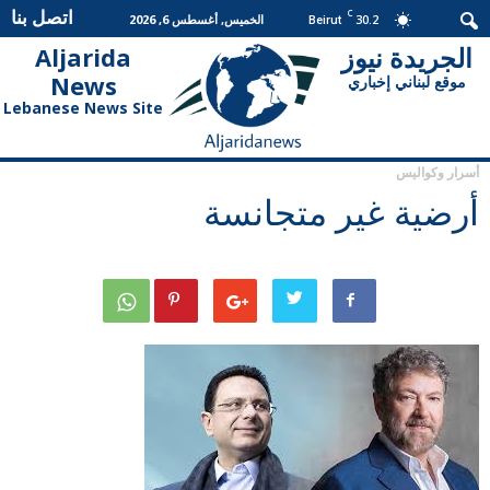
اتصل بنا
C
30.2
الخميس, أغسطس 6, 2026
Beirut
الجريدة نيوز
Aljarida
الجريدة
News
موقع لبناني إخباري
نيوز
Lebanese News Site
أسرار وكواليس
أرضية غير متجانسة