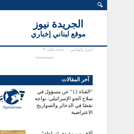
الجريدة نيوز
موقع لبناني إخباري
أسرار وكواليس
عشاء مكلف !؟
- Advertisement -
آخر المقالات
“القناة 12” عن مسؤول في
سلاح الجو الإسرائيلي: نواجه
نقصًا في الذخائر والصواريخ
الاعتراضية
آلاف من مؤيدي “سلطة”