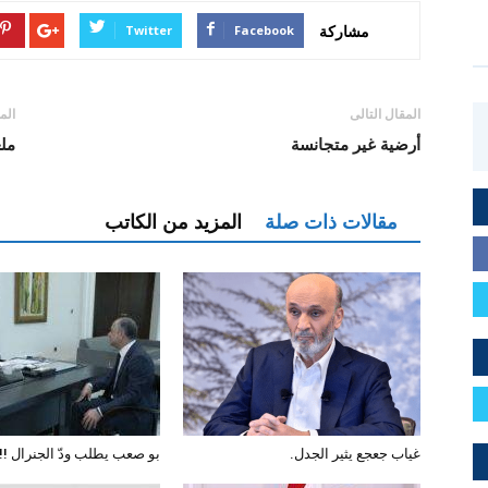
مشاركة
Twitter
Facebook
المقال التالى
الم
أرضية غير متجانسة
مل
مقالات ذات صلة
المزيد من الكاتب
غياب جعجع يثير الجدل.
بو صعب يطلب ودّ الجنرال !!