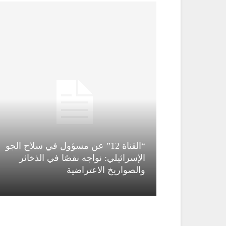
“القناة 12” عن مسؤول في سلاح الجو
ة” دمشق
الإسرائيلي: نواجه نقصًا في الذخائر
ومحيطها
والصواريخ الاعتراضية