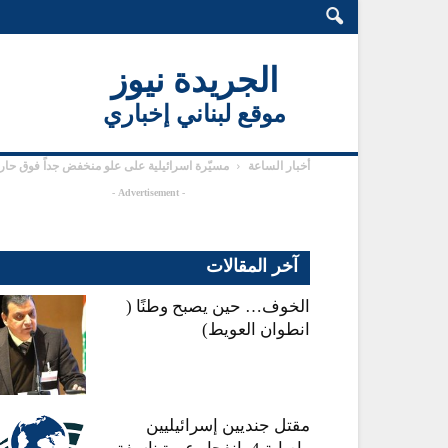
الجريدة نيوز
موقع لبناني إخباري
أخبار الساعة
مسيّرة اسرائيلية على علو منخفض جداً فوق حارة
- Advertisement -
آخر المقالات
الخوف… حين يصبح وطنًا (
انطوان العويط)
مقتل جنديين إسرائيليين