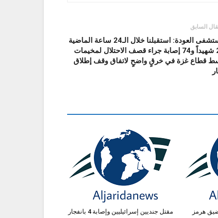
قال السابق
مستشفى العودة: استقبلنا خلال الـ24 ساعة الماضية
24 شهيداً و74 إصابة جراء قصف الاحتلال لمخيمات
ط قطاع غزة في خرقٍ واضحٍ لاتفاق وقف إطلاق
ار
ضيق هرمز
مقتل جنديين إسرائيليين وإصابة 4 بانفجار