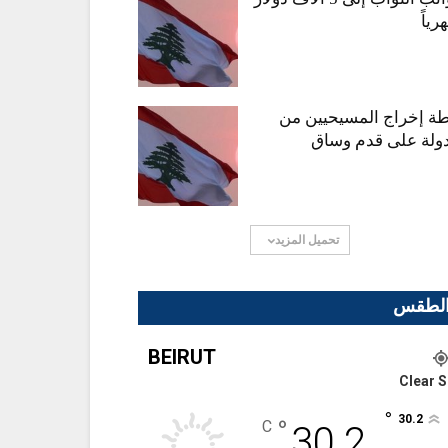
ياً
ة إخراج المسيحيين من
دولة على قدم وساق
تحميل المزيد
لطقس
BEIRUT
Clear S
°
30.2
°
C
30.2