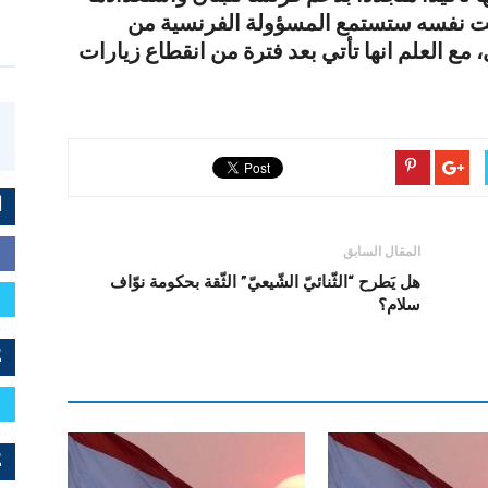
قت نفسه ستستمع المسؤولة الفرنسية من
، مع العلم انها تأتي بعد فترة من انقطاع زيارات
ا
المقال السابق
هل يَطرح “الثّنائيّ الشّيعيّ” الثّقة بحكومة نوّاف
سلام؟
E
E