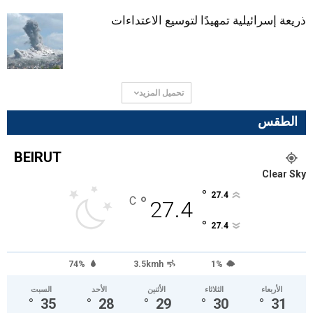
ذريعة إسرائيلية تمهيدًا لتوسيع الاعتداءات
تحميل المزيد
الطقس
BEIRUT
Clear Sky
°
27.4
°
C
27.4
°
27.4
74%
3.5kmh
1%
الأربعاء
الثلاثاء
الأثنين
الأحد
السبت
°
35
°
28
°
29
°
30
°
31