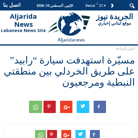
اتصل بنا
C
27.4
الإثنين, أغسطس 10, 2026
Beirut
الجريدة نيوز
Aljarida
الجريدة
News
موقع لبناني إخباري
نيوز
Lebanese News Site
أخبار الساعة
مسيّرة استهدفت سيارة “رابيد”
على طريق الخردلي بين منطقتي
النبطية ومرجعيون