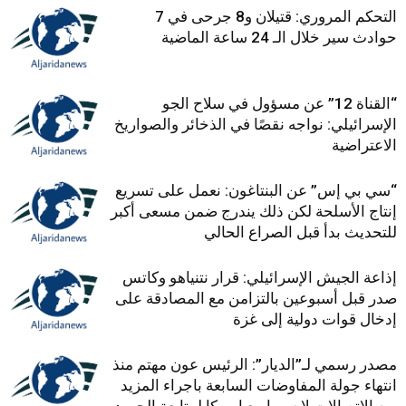
التحكم المروري: قتيلان و8 جرحى في 7
حوادث سير خلال الـ 24 ساعة الماضية
“القناة 12” عن مسؤول في سلاح الجو
الإسرائيلي: نواجه نقصًا في الذخائر والصواريخ
الاعتراضية
“سي بي إس” عن البنتاغون: نعمل على تسريع
إنتاج الأسلحة لكن ذلك يندرج ضمن مسعى أكبر
للتحديث بدأ قبل الصراع الحالي
إذاعة الجيش الإسرائيلي: قرار نتنياهو وكاتس
صدر قبل أسبوعين بالتزامن مع المصادقة على
إدخال قوات دولية إلى غزة
مصدر رسمي لـ”الديار”: الرئيس عون مهتم منذ
انتهاء جولة المفاوضات السابعة باجراء المزيد