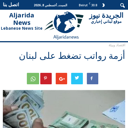
اتصل بنا
C
30.8
السبت, أغسطس 8, 2026
Beirut
الجريدة نيوز
Aljarida
الجريدة
News
موقع لبناني إخباري
نيوز
Lebanese News Site
اقتصاد وبيئة
أزمة رواتب تضغط على لبنان