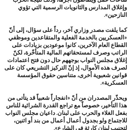
وإغلاق المدارس والثانويات الرسمية التي تؤوي
النازحين».
كما يلفت مصدر وزاري آخر، رداً على سؤال، إلى أنّ
«العسكريين بالخدمة الفعلية والمتقاعدين وموظفي
القطاع العام الآخرين، كانوا موعودين بزيادات على
الراتب وصرف لمستحقاتهم المالية المتأخّرة، لكنّ
إغلاق مجلس النواب بوجههم حال دون فتح اعتمادات
لصرف هذه الأموال، إذ إنّ التركيز التشريعي كان على
قوانين شعبوية أخرى، متناسين حقوق المؤسسة
العسكرية».
ويحذّر المصدران من أنّ «انفجاراً شعبياً قد يتأتى من
هذا التأخير، خصوصاً مع تراجع القدرة الشرائية للناس
بفعل الغلاء والحرب على لبنان. داعيان مجلس النواب
للاجتماع ولو بجدول أعمال أعمال من بند أو اثنين،
لتجنيب لبنان كارثة في الشارع».