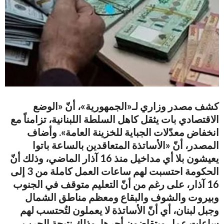
كشف مصدر وزاري لـ«الجمهورية»، أنّ «الوضع
الاقتصادي بات يثقل كاهل السلطة اللبنانية، تزامناً مع
انخفاض معدّلات الجباية للخزينة العامة». وأضاف
المصدر، أنّ «الأساتذة المتعاقدين بالساعة باتوا
يعيشون بلا أي مداخيل منذ 16 آذار الماضي، وذلك أنّ
الحكومة احتسبت لهم ساعات العمل كاملة من 3 إلى
16 آذار، على رغم من أنّ التعليم متوقف في الجنوب
وبيروت والشوف والبقاع ومعظم مناطق الشمال
وجبل لبنان، أي أنّ الأساتذة لا يعملون لتُحتسب لهم
ساعات عمل ويتقاضون أجرها، وذلك نتيجة الحرب