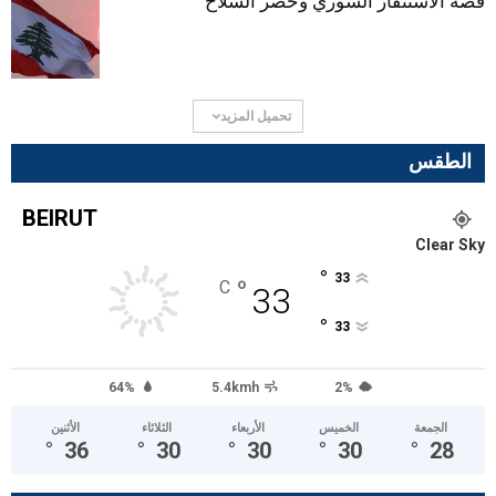
قصة الاستنفار السوري وحصر السلاح
تحميل المزيد
الطقس
BEIRUT
Clear Sky
°
33
°
C
33
°
33
64%
5.4kmh
2%
الجمعة
الخميس
الأربعاء
الثلاثاء
الأثنين
°
36
°
30
°
30
°
30
°
28