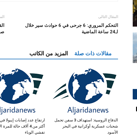
المقال التالى
الم
التحكم المروري: 6 جرحى في 6 حوادث سير خلال
لـ24 ساعة الماضية
صار
مقالات ذات صلة
المزيد من الكاتب
الدفاع الروسية: استهداف 3 سفن تحمل
ارتفاع عدد إصابات إيبولا في 
شحنات عسكرية أوكرانية في البحر
أكثر من 4 آلاف حالة للمر
الأسود
تفشي الوباء