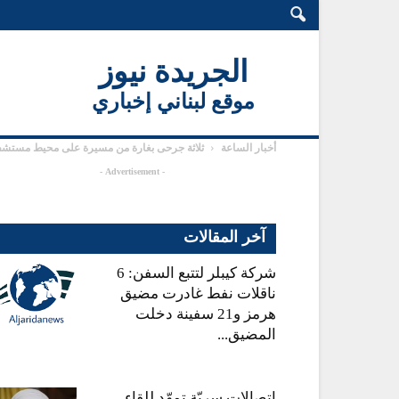
الجريدة نيوز
موقع لبناني إخباري
أخبار الساعة
ثلاثة جرحى بغارة من مسيرة على محيط مستشف
- Advertisement -
آخر المقالات
شركة كيبلر لتتبع السفن: 6
ناقلات نفط غادرت مضيق
هرمز و21 سفينة دخلت
المضيق...
اتصالات سريّة تمهّد للقاء