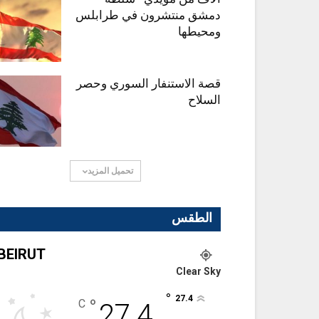
دمشق منتشرون في طرابلس
ومحيطها
قصة الاستنفار السوري وحصر
السلاح
تحميل المزيد
الطقس
BEIRUT
Clear Sky
°
27.4
°
C
27.4