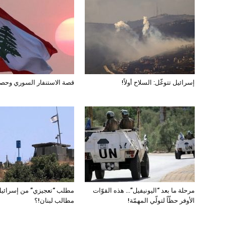
إسرائيل تتوغّل: السلاح أولاً!
قصة الاستنفار السوري وحصر
مرحلة ما بعد “اليونيفيل”… هذه القوّات
مطلب “تعجيزي” من إسرائيل
الأوفر حظّاً لتولّي المهمّة!
مطالب لبنان!؟