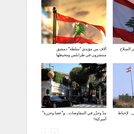
 السلاح
آلاف من مؤيدي “سلطة” دمشق
منتشرون في طرابلس ومحيطها
… لإحباط
مدّ وجزْر في المفاوضات… و”عصا وجزرة”
أميركية!