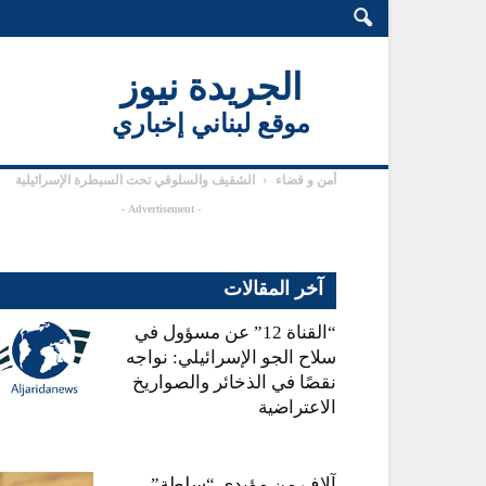
الجريدة نيوز
موقع لبناني إخباري
أمن و قضاء
الشقيف والسلوقي تحت السيطرة الإسرائيلية
- Advertisement -
آخر المقالات
“القناة 12” عن مسؤول في
سلاح الجو الإسرائيلي: نواجه
نقصًا في الذخائر والصواريخ
الاعتراضية
آلاف من مؤيدي “سلطة”