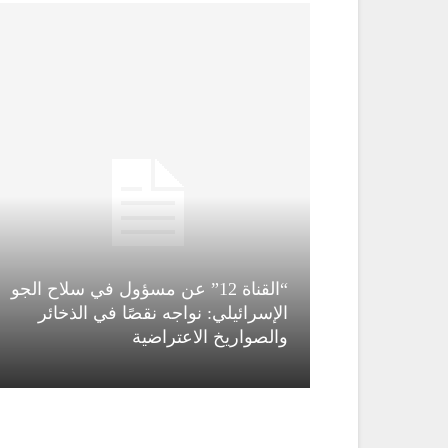
“القناة 12” عن مسؤول في سلاح الجو
ة” دمشق
الإسرائيلي: نواجه نقصًا في الذخائر
ومحيطها
والصواريخ الاعتراضية