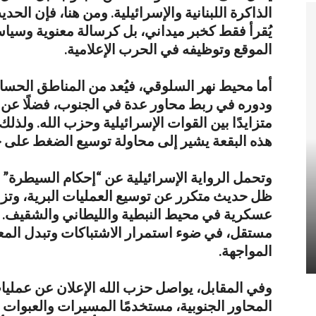
الذاكرة اللبنانية والإسرائيلية. ومن هنا، فإن الح
يُقرأ فقط كخبر ميداني، بل كرسالة معنوية وسيا
الموقع وتوظيفه في الحرب الإعلامية.
أما محيط نهر السلوقي، فيُعد من المناطق الحساسة 
ودوره في ربط محاور عدة في الجنوب، فضلًا عن ق
متزايدًا بين القوات الإسرائيلية وحزب الله. ولذل
هذه البقعة يشير إلى محاولة توسيع الضغط على 
وتحمل الرواية الإسرائيلية عن “إحكام السيطرة” د
ظل حديث متكرر عن توسيع العمليات البرية، وتزا
عسكرية في محيط النبطية والليطاني والشقيف. لك
مستقل، في ضوء استمرار الاشتباكات وتبدل الم
المواجهة.
وفي المقابل، يواصل حزب الله الإعلان عن عمليا
المحاور الجنوبية، مستخدمًا المسيرات والعبوات 