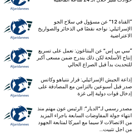
“القناة 12” عن مسؤول في سلاح الجو
الإسرائيلي: نواجه نقصًا في الذخائر والصواريخ
الاعتراضية
“سي بي إس” عن البنتاغون: نعمل على تسريع
إنتاج الأسلحة لكن ذلك يندرج ضمن مسعى أكبر
للتحديث بدأ قبل الصراع الحالي
إذاعة الجيش الإسرائيلي: قرار نتنياهو وكاتس
صدر قبل أسبوعين بالتزامن مع المصادقة على
إدخال قوات دولية إلى غزة
مصدر رسمي لـ”الديار”: الرئيس عون مهتم منذ
انتهاء جولة المفاوضات السابعة باجراء المزيد
من الاتصالات لا سيما مع اميركا لمتابعة الجهود
من اجل تثبيت...