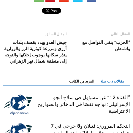
المقال التالى
المقال السابق
“الحزب” ينفي التواصل مع
جيش العدو يهدد بقصف بلدات
واشنطن
أرزي ومزرعة كوثرية الرز والزرارية
ينذر سكانها بوجوب إخلائها والتوجه
إلى منطقة شمال نهر الزهراني
مقالات ذات صلة
المزيد من الكاتب
“القناة 12” عن مسؤول في سلاح الجو
الإسرائيلي: نواجه نقصًا في الذخائر والصواريخ
الاعتراضية
التحكم المروري: قتيلان و8 جرحى في 7
حوادث سير خلال الـ 24 ساعة الماضية