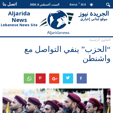
اتصل بنا
C
30.8
السبت, أغسطس 8, 2026
Beirut
الجريدة نيوز
Aljarida
الجريدة
News
موقع لبناني إخباري
نيوز
Lebanese News Site
العناوين الرئيسية
“الحزب” ينفي التواصل مع
واشنطن