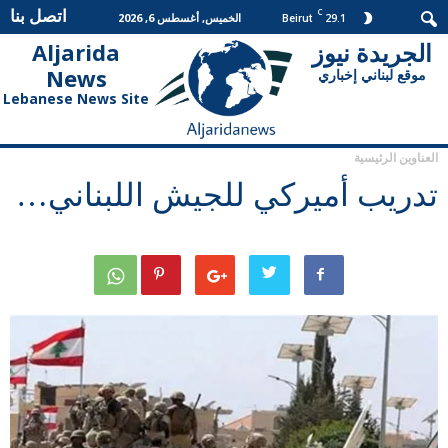
اتصل بنا
C
29.1
الخميس, أغسطس 6, 2026
Beirut
الجريدة نيوز
Aljarida
الجريدة
News
موقع لبناني إخباري
نيوز
Lebanese News Site
العناوين الرئيسية
تدريب أميركي للجيش اللبناني…