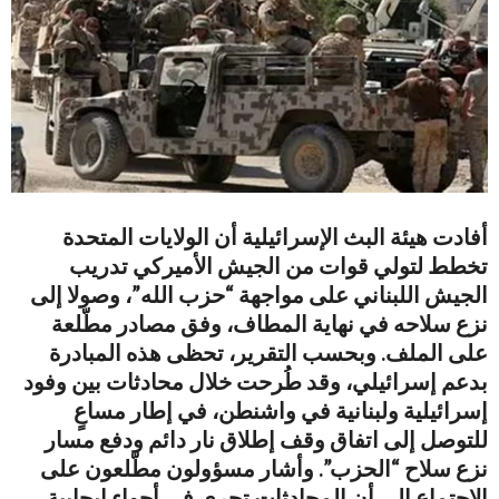
أفادت هيئة البث الإسرائيلية أن الولايات المتحدة
تخطط لتولي قوات من الجيش الأميركي تدريب
الجيش اللبناني على مواجهة “حزب الله”، وصولا إلى
نزع سلاحه في نهاية المطاف، وفق مصادر مطّلعة
على الملف. وبحسب التقرير، تحظى هذه المبادرة
بدعم إسرائيلي، وقد طُرحت خلال محادثات بين وفود
إسرائيلية ولبنانية في واشنطن، في إطار مساعٍ
للتوصل إلى اتفاق وقف إطلاق نار دائم ودفع مسار
نزع سلاح “الحزب”. وأشار مسؤولون مطّلعون على
الاجتماع إلى أن المحادثات تجري في أجواء إيجابية،