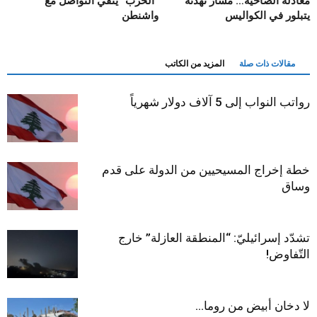
معادلة الضاحية… مسار تهدئة
“الحزب” ينفي التواصل مع
يتبلور في الكواليس
واشنطن
مقالات ذات صلة
المزيد من الكاتب
رواتب النواب إلى 5 آلاف دولار شهرياً
خطة إخراج المسيحيين من الدولة على قدم
وساق
تشدّد إسرائيليّ: “المنطقة العازلة” خارج
التّفاوض!
لا دخان أبيض من روما…