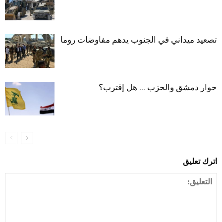
تصعيد ميداني في الجنوب يدهم مفاوضات روما
حوار دمشق والحزب … هل إقترب؟
اترك تعليق