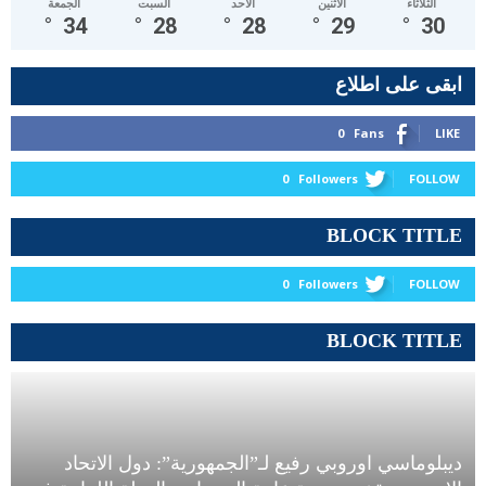
الثلاثاء
الأثنين
الأحد
السبت
الجمعة
°
34
°
28
°
28
°
29
°
30
ابقى على اطلاع
0
Fans
LIKE
0
Followers
FOLLOW
BLOCK TITLE
0
Followers
FOLLOW
BLOCK TITLE
ديبلوماسي اوروبي رفيع لـ”الجمهورية”: دول الاتحاد