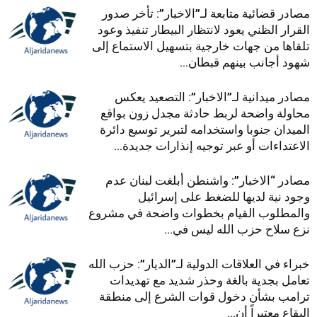
مصادر قضائية متابعة لـ”الاخبار”: تأخر صدور
القرار الظني يعود لانتظار البيطار تنفيذ وعود
تلقاها من جهات خارجية بتسهيل الاستماع إلى
شهود أجانب بينهم قبطان...
مصادر ميدانية لـ”الاخبار”: التصعيد يعكس
محاولة واضحة لربط حادثة مجدل زون بواقع
الميدان جنوبا واستخدامه لتبرير توسيع دائرة
الاعتداءات أو عبر توجيه إنذارات جديدة...
مصادر “الاخبار”: واشنطن أبلغت لبنان عدم
وجود نية لديها للضغط على إسرائيل
والمطلوب القيام بخطوات واضحة في مشروع
نزع سلاح حزب الله ليس في...
خبراء في العلاقات الدولية لـ”الديار”: حزب الله
تعامل بجدية بالغة وحذر شديد مع تهديدات
ترامب بشأن دخول قوات الشرع إلى منطقة
البقاع معتبراً أن...