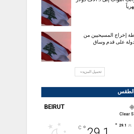
ياً
ة إخراج المسيحيين من
دولة على قدم وساق
تحميل المزيد
لطقس
BEIRUT
Clear S
°
29.1
°
C
29.1