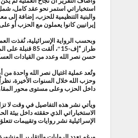
وأضاف التقرير أن نجاح العملية لم يكن
استخباراتي استمر نحو عقد كامل، شمل 
والبنية التنظيمية للحزب، إضافة إلى 
إيرانيين كانوا يعملون مع الحزب أو عل
طراز “إف-15″، ألق
حسن نصر الله وعدد من القيادات العسك
وتُعد عملية اغتيال نصر الله واحدة من 
وحزب الله خلال السنوات الأخيرة، نظ
داخل الحزب وعلى مستوى محور المقاو
ئيليّ: “المنطقة العازلة”
خطة إخراج المسيحيين من 
فاوض!
قدم وساق
ويأتي نشر هذه التفاصيل في وقت لا تزا
الاستخباراتي الذي حققته داخل بيئة ال
الإسرائيلية نشر روايات وتقييمات تتعلق 
ورغم تعدد الروايات والتقارير المنشورة