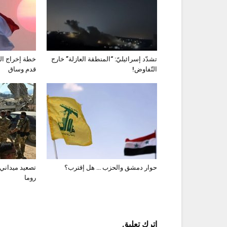
تشدّد إسرائيليّ: “المنطقة العازلة” خارج
خطة إخراج ال
التّفاوض!
قدم وساق
حوار دمشق والحزب … هل إقترب؟
تصعيد ميداني
روما
اترك تعليق