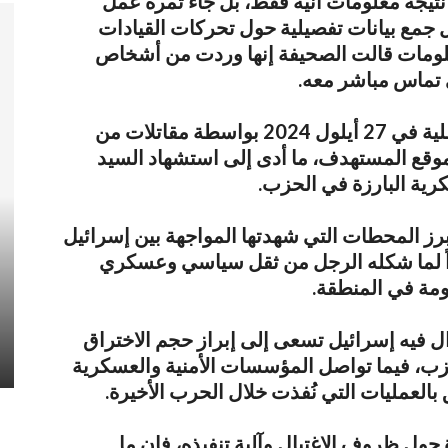
 نتيجة معلومات آنية فقط، بل جاء ثمرة عمل
جمع بيانات تفصيلية حول تحركات القيادات
معلومات قالت الصحيفة إنها وردت من أشخاص
ى تماس مباشر معه.
وبحسب الرواية الإسرائيلية، نُفذت العملية في 27 أيلول 2024 بواسطة مقاتلات من
ت 85 قنبلة على الموقع المستهدف، ما أدى إلى استشهاد السيد
رية البارزة في الحزب.
أبرز المحطات التي شهدتها المواجهة بين إسرائيل
راً لما شكله الرجل من ثقل سياسي وعسكري
مة في المنطقة.
الدولة على
رواتب النواب إلى 5 آلاف دولار شهرياً
ل فيه إسرائيل تسعى إلى إبراز حجم الاختراق
حزب، فيما تواصل المؤسسات الأمنية والعسكرية
بالعمليات التي نُفذت خلال الحرب الأخيرة.
 حول ظروف الاغتيال وآلية تنفيذه، فإن ما