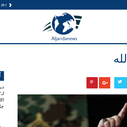
C
29.1
الجريدة
نيوز
له
آ
دي
لـ”
ال
جان