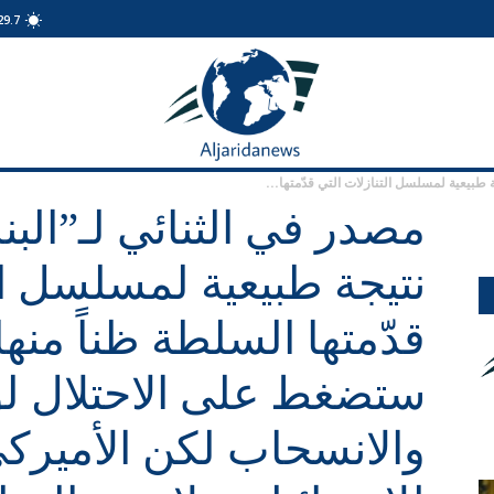
29.7
الجريدة
نيوز
 طبيعية لمسلسل التنازلات التي قدّمتها...
مصدر في الثنائي لـ”البن
نتيجة طبيعية لمسلسل ال
قدّمتها السلطة ظناً منها
ستضغط على الاحتلال لو
والانسحاب لكن الأميركي