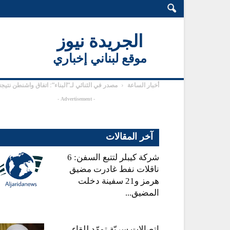
الجريدة نيوز
موقع لبناني إخباري
أخبار الساعة
مصدر في الثنائي لـ”البناء”: اتفاق واشنطن نتيجة
- Advertisement -
آخر المقالات
شركة كيبلر لتتبع السفن: 6
ناقلات نفط غادرت مضيق
هرمز و21 سفينة دخلت
المضيق...
اتصالات سريّة تمهّد للقاء