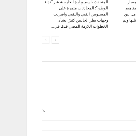
مسار
المتحدث باسم وزارة الخارجية عبر “نداء
فاهيم
الوطن”: المحادثات مثمرة على
مل بين
المستويين الفني والتقني واقتربت
ليها وتم
وجهات نظر الجانبين كثيرًا بشأن
الخطوات اللازمة للمضي قدمًا في...