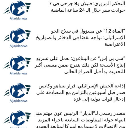
التحكم المروري: قتيلان و8 جرحى في 7
حوادث سير خلال الـ 24 ساعة الماضية
“القناة 12” عن مسؤول في سلاح الجو
الإسرائيلي: نواجه نقصًا في الذخائر والصواريخ
الاعتراضية
“سي بي إس” عن البنتاغون: نعمل على تسريع
إنتاج الأسلحة لكن ذلك يندرج ضمن مسعى أكبر
للتحديث بدأ قبل الصراع الحالي
إذاعة الجيش الإسرائيلي: قرار نتنياهو وكاتس
صدر قبل أسبوعين بالتزامن مع المصادقة على
إدخال قوات دولية إلى غزة
مصدر رسمي لـ”الديار”: الرئيس عون مهتم منذ
انتهاء جولة المفاوضات السابعة باجراء المزيد
من الاتصالات لا سيما مع اميركا لمتابعة الجهود