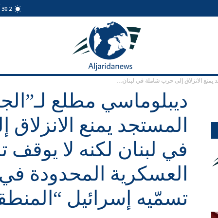
C
30.2
الجريدة
نيوز
 يمنع الانزلاق إلى حرب شاملة في لبنان...
ديبلوماسي مطلع لـ”الجم
المستجد يمنع الانزلاق 
في لبنان لكنه لا يوقف تلق
العسكرية المحدودة في 
تسمّيه إسرائيل “المنطق