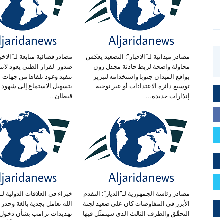
مصادر ميدانية لـ”الاخبار”: التصعيد يعكس
مصادر قضائية متابعة لـ”الاخبا
محاولة واضحة لربط حادثة مجدل زون
صدور القرار الظني يعود لانت
بواقع الميدان جنوبا واستخدامه لتبرير
تنفيذ وعود تلقاها من جهات 
توسيع دائرة الاعتداءات أو عبر توجيه
بتسهيل الاستماع إلى شهود أ
إنذارات جديدة...
قبطان...
مصادر رئاسة الجمهورية لـ”الديار”: التقدم
خبراء في العلاقات الدولية لـ
الأبرز في المفاوضات كان على صعيد لجنة
الله تعامل بجدية بالغة وحذر
التحقّق والطرف الثالث الذي سيتمثّل فيها
تهديدات ترامب بشأن دخول