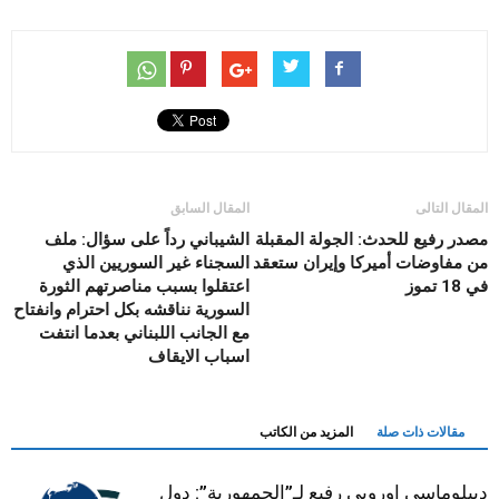
المقال التالى
المقال السابق
مصدر رفيع للحدث: الجولة المقبلة
الشيباني رداً على سؤال: ملف
من مفاوضات أميركا وإيران ستعقد
السجناء غير السوريين الذي
في 18 تموز
اعتقلوا بسبب مناصرتهم الثورة
السورية نناقشه بكل احترام وانفتاح
مع الجانب اللبناني بعدما انتفت
اسباب الايقاف
مقالات ذات صلة
المزيد من الكاتب
ديبلوماسي اوروبي رفيع لـ”الجمهورية”: دول