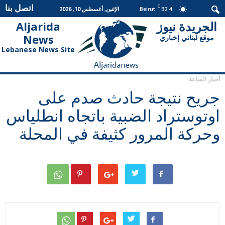
اتصل بنا
C
32.4
الإثنين, أغسطس 10, 2026
Beirut
الجريدة نيوز
Aljarida
الجريدة
News
موقع لبناني إخباري
نيوز
Lebanese News Site
أخبار الساعة
جريح نتيجة حادث صدم على
اوتوستراد الضبية باتجاه انطلياس
وحركة المرور كثيفة في المحلة