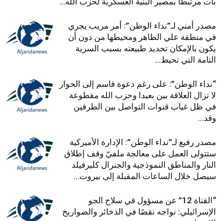
بات مرتبطاً بمصير البنية العسكرية لحزب الله...
مصدر أمني لـ”نداء الوطن”: أمر مريب يجري
في منطقة علي الطاهر ومحيطها من دون أن
يكون بالإمكان تحديد طبيعته بسبب السرية
التامة التي تحيط...
“نداء الوطن”: على رغم دعوة قاسم إلى الحوار
لا تزال العلاقة بين بعبدا وحزب الله مقطوعة
في ظل غياب قنوات التواصل بين الطرفين
وقد...
مصدر رفيع لـ”نداء الوطن”: الإدارة الأميركية
ستتولى العمل على معالجة ملفيّ وقف إطلاق
النار والمناطق النموذجية والجنرال كليرفيلد
سيصل خلال الساعات المقبلة إلى بيروت...
“القناة 12” عن مسؤول في سلاح الجو
الإسرائيلي: نواجه نقصًا في الذخائر والصواريخ