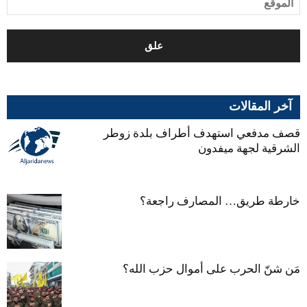
آخر المقالات
قصف مدفعي استهدف أطراف بلدة زوطر
الشرقية لجهة ميفدون
خارطة طريق… المصارف راجعة؟
مَن شنّ الحرب على أموال حزب الله؟