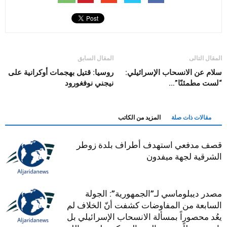
المقال التالى
المقال السابق
سلام عن الانسحاب الإسرائيلي:
روسيا: قتيل بهجمات أوكرانية على
“لست مطمئنًا”…
نيجني نوفغورود
مقالات ذات صلة
المزيد من الكاتب
قصف مدفعي استهدف أطراف بلدة زوطر
الشرقية لجهة ميفدون
مصدر ديبلوماسي لـ”الجمهورية”: الجولة
السابعة من المفاوضات كشفت أنّ الخلاف لم
يعُد محصوراً بمسألة الانسحاب الإسرائيلي بل