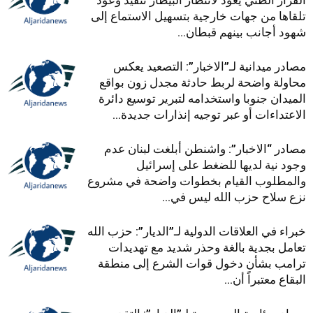
القرار الظني يعود لانتظار البيطار تنفيذ وعود
تلقاها من جهات خارجية بتسهيل الاستماع إلى
شهود أجانب بينهم قبطان...
مصادر ميدانية لـ”الاخبار”: التصعيد يعكس
محاولة واضحة لربط حادثة مجدل زون بواقع
الميدان جنوبا واستخدامه لتبرير توسيع دائرة
الاعتداءات أو عبر توجيه إنذارات جديدة...
مصادر “الاخبار”: واشنطن أبلغت لبنان عدم
وجود نية لديها للضغط على إسرائيل
والمطلوب القيام بخطوات واضحة في مشروع
نزع سلاح حزب الله ليس في...
خبراء في العلاقات الدولية لـ”الديار”: حزب الله
تعامل بجدية بالغة وحذر شديد مع تهديدات
ترامب بشأن دخول قوات الشرع إلى منطقة
البقاع معتبراً أن...