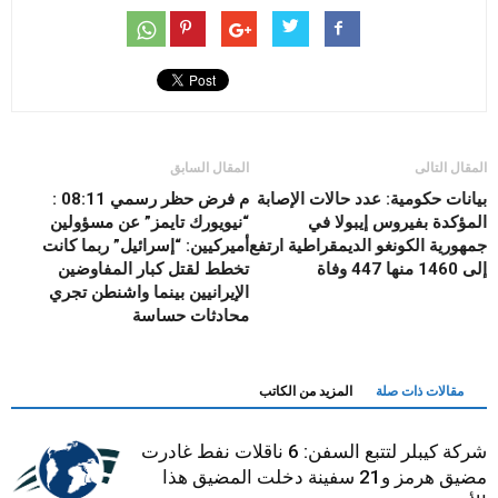
المقال التالى
المقال السابق
بيانات حكومية: عدد حالات الإصابة
م فرض حظر رسمي 08:11 :
المؤكدة بفيروس إيبولا في
“نيويورك تايمز” عن مسؤولين
جمهورية الكونغو الديمقراطية ارتفع
أميركيين: “إسرائيل” ربما كانت
إلى 1460 منها 447 وفاة
تخطط لقتل كبار المفاوضين
الإيرانيين بينما واشنطن تجري
محادثات حساسة
مقالات ذات صلة
المزيد من الكاتب
شركة كيبلر لتتبع السفن: 6 ناقلات نفط غادرت
مضيق هرمز و21 سفينة دخلت المضيق هذا