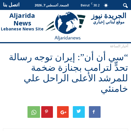
اتصل بنا
C
30.2
الجمعة, أغسطس 7, 2026
Beirut
الجريدة نيوز
Aljarida
الجريدة
News
موقع لبناني إخباري
نيوز
Lebanese News Site
أخبار الساعة
“سي أن أن”: إيران توجه رسالة
تحدٍّ لترامب بجنازة ضخمة
للمرشد الأعلى الراحل علي
خامنئي