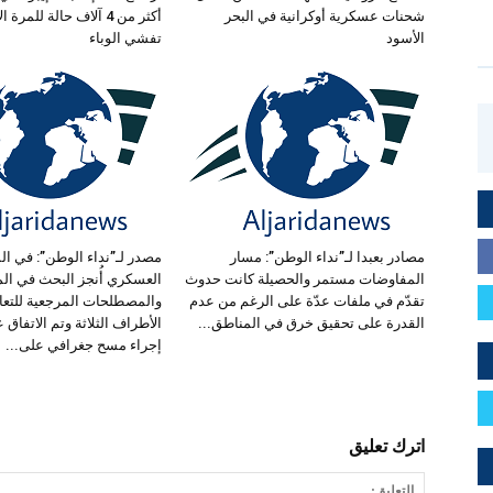
شحنات عسكرية أوكرانية في البحر
أكثر من 4 آلاف حالة للمر
الأسود
تفشي الوباء
مصادر بعبدا لـ”نداء الوطن”: مسار
مصدر لـ”نداء الوطن”: في ال
المفاوضات مستمر والحصيلة كانت حدوث
العسكري أُنجز البحث في الم
تقدّم في ملفات عدّة على الرغم من عدم
والمصطلحات المرجعية للتعا
القدرة على تحقيق خرق في المناطق...
الأطراف الثلاثة وتم الاتفاق ع
إجراء مسح جغرافي على...
اترك تعليق