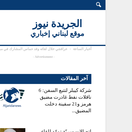
الجريدة نيوز
موقع لبناني إخباري
أخبار الساعة
عراقجي خلال لقائه وفد حماس المشارك في مرا
- Advertisement -
آخر المقالات
شركة كيبلر لتتبع السفن: 6
ناقلات نفط غادرت مضيق
هرمز و21 سفينة دخلت
المضيق...
اتصالات سريّة تمهّد للقاء