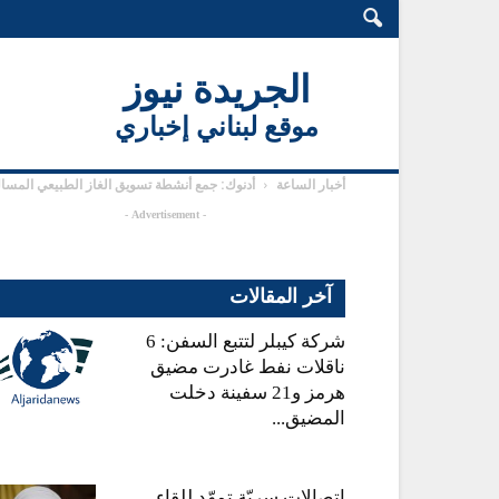
الجريدة نيوز
موقع لبناني إخباري
أخبار الساعة
أدنوك: جمع أنشطة تسويق الغاز الطبيعي المسال
- Advertisement -
آخر المقالات
شركة كيبلر لتتبع السفن: 6
ناقلات نفط غادرت مضيق
هرمز و21 سفينة دخلت
المضيق...
اتصالات سريّة تمهّد للقاء