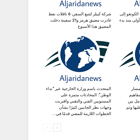
الكونغو إلى
شركة كيبلر لتتبع السفن: 6 ناقلات نفط
ة الأولى منذ بدء
غادرت مضيق هرمز و21 سفينة دخلت
المضيق هذا الأسبوع
مسار
المتحدث باسم وزارة الخارجية عبر “نداء
فاهيم
الوطن”: المحادثات مثمرة على
مل بين
المستويين الفني والتقني واقتربت
ليها وتم
وجهات نظر الجانبين كثيرًا بشأن
الخطوات اللازمة للمضي قدمًا في...