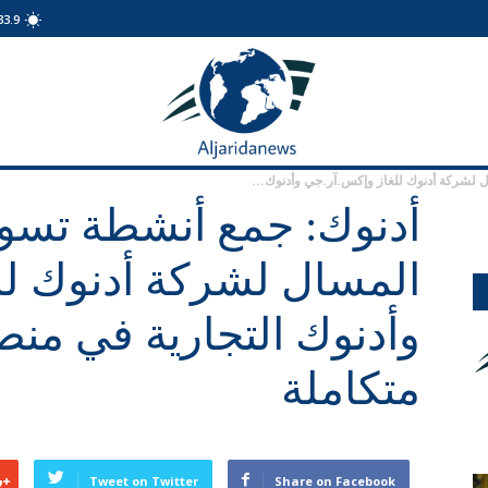
33.9
الجريدة
نيوز
 لشركة أدنوك للغاز وإكس.آر.جي وأدنوك...
أدنوك: جمع أنشطة تسوي
المسال لشركة أدنوك لل
وأدنوك التجارية في منص
متكاملة
Tweet on Twitter
Share on Facebook