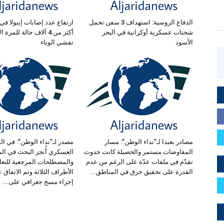
الدفاع الروسية: استهداف 3 سفن تحمل
ارتفاع عدد إصابات إيبولا في 
شحنات عسكرية أوكرانية في البحر
أكثر من 4 آلاف حالة للمر
الأسود
تفشي الوباء
مصادر بعبدا لـ”نداء الوطن”: مسار
مصدر لـ”نداء الوطن”: في ال
المفاوضات مستمر والحصيلة كانت حدوث
العسكري أُنجز البحث في الم
تقدّم في ملفات عدّة على الرغم من عدم
والمصطلحات المرجعية للتعا
القدرة على تحقيق خرق في المناطق...
الأطراف الثلاثة وتم الاتفاق ع
إجراء مسح جغرافي على...