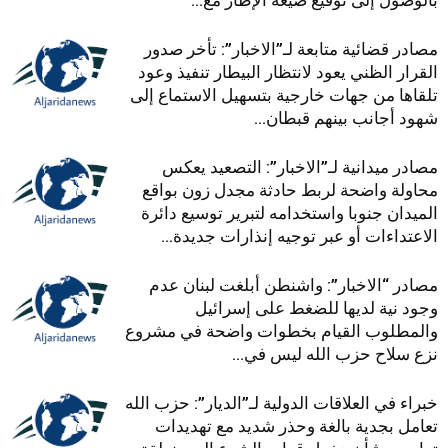
بالوصول إلى توقيع صيغة الإطار مع...
مصادر قضائية متابعة لـ”الاخبار”: تأخر صدور
القرار الظني يعود لانتظار البيطار تنفيذ وعود
تلقاها من جهات خارجية بتسهيل الاستماع إلى
شهود أجانب بينهم قبطان...
مصادر ميدانية لـ”الاخبار”: التصعيد يعكس
محاولة واضحة لربط حادثة مجدل زون بواقع
الميدان جنوبا واستخدامه لتبرير توسيع دائرة
الاعتداءات أو عبر توجيه إنذارات جديدة...
مصادر “الاخبار”: واشنطن أبلغت لبنان عدم
وجود نية لديها للضغط على إسرائيل
والمطلوب القيام بخطوات واضحة في مشروع
نزع سلاح حزب الله ليس في...
خبراء في العلاقات الدولية لـ”الديار”: حزب الله
تعامل بجدية بالغة وحذر شديد مع تهديدات