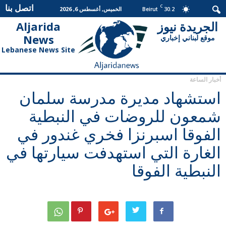
اتصل بنا
C
30.2
الخميس, أغسطس 6, 2026
Beirut
الجريدة نيوز
Aljarida
الجريدة
News
موقع لبناني إخباري
نيوز
Lebanese News Site
أخبار الساعة
استشهاد مديرة مدرسة سلمان
شمعون للروضات في النبطية
الفوقا اسبرنزا فخري غندور في
الغارة التي استهدفت سيارتها في
النبطية الفوقا