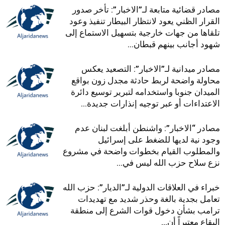
مصادر قضائية متابعة لـ”الاخبار”: تأخر صدور
القرار الظني يعود لانتظار البيطار تنفيذ وعود
تلقاها من جهات خارجية بتسهيل الاستماع إلى
شهود أجانب بينهم قبطان...
مصادر ميدانية لـ”الاخبار”: التصعيد يعكس
محاولة واضحة لربط حادثة مجدل زون بواقع
الميدان جنوبا واستخدامه لتبرير توسيع دائرة
الاعتداءات أو عبر توجيه إنذارات جديدة...
مصادر “الاخبار”: واشنطن أبلغت لبنان عدم
وجود نية لديها للضغط على إسرائيل
والمطلوب القيام بخطوات واضحة في مشروع
نزع سلاح حزب الله ليس في...
خبراء في العلاقات الدولية لـ”الديار”: حزب الله
تعامل بجدية بالغة وحذر شديد مع تهديدات
ترامب بشأن دخول قوات الشرع إلى منطقة
البقاع معتبراً أن...