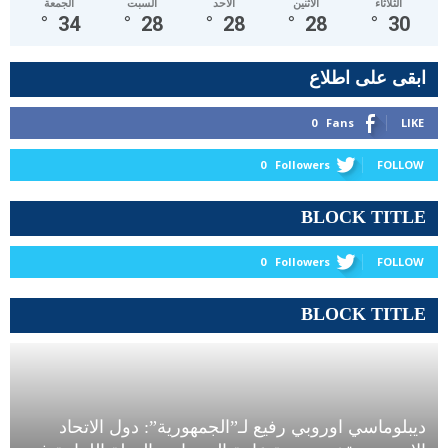
الثلاثاء
الأثنين
الأحد
السبت
الجمعة
°
34
°
28
°
28
°
28
°
30
ابقى على اطلاع
0
Fans
LIKE
0
Followers
FOLLOW
BLOCK TITLE
0
Followers
FOLLOW
BLOCK TITLE
ديبلوماسي اوروبي رفيع لـ”الجمهورية”: دول الاتحاد