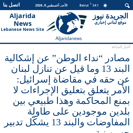
اتصل بنا
C
34.1
الأحد, أغسطس 9, 2026
Beirut
الجريدة نيوز
Aljarida
الجريدة
News
موقع لبناني إخباري
نيوز
Lebanese News Site
أخبار الساعة
مصادر “نداء الوطن” عن إشكالية
البند 13 وما قيل عن تنازل لبنان
عن حقه في مقاضاة إسرائيل:
الأمر يتعلق بتعليق الإجراءات لا
بمنع المحاكمة وهذا طبيعي بين
بلدين موجودين على طاولة
المفاوضات والبند 13 يشكّل تدبير
حسن نية