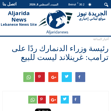
اتصل بنا
C
30.2
السبت, أغسطس 8, 2026
Beirut
الجريدة نيوز
Aljarida
الجريدة
News
موقع لبناني إخباري
نيوز
Lebanese News Site
أخبار الساعة
رئيسة وزراء الدنمارك ردًا على
ترامب: غرينلاند ليست للبيع