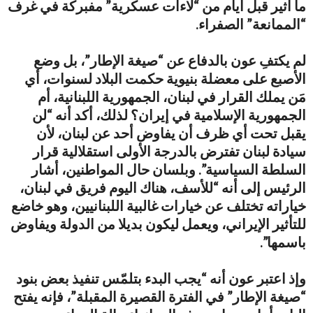
ما أُثير قبل أيام من “لاءات عسكرية” مفبركة في غرف
“الممانعة” الصفراء.
لم يكتفِ عون بالدفاع عن “صيغة الإطار”، بل وضع
الأصبع على معضلة بنيوية حكمت البلاد لسنوات، أي
مَن يملك القرار في لبنان، الجمهورية اللبنانية، أم
الجمهورية الإسلامية في إيران؟ لذلك، أكد أنه “لن
يقبل تحت أي ظرف أن يفاوض أحد عن لبنان، لأن
سيادة لبنان تفترض بالدرجة الأولى استقلالية قرار
السلطة السياسية”. وبلسان حال المواطنين، أشار
الرئيس إلى أنه “للأسف، هناك اليوم فريق في لبنان،
خياراته تختلف عن خيارات غالبية اللبنانيين، وهو خاضع
للتأثير الإيراني، ويعمل ليكون بديلا من الدولة ويفاوض
باسمها”.
وإذ اعتبر عون أنه “يجب البدء بتلمّس تنفيذ بعض بنود
“صيغة الإطار” في الفترة القصيرة المقبلة”، فإنه يفتح