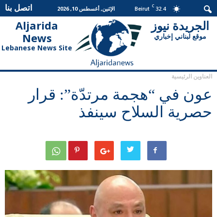
اتصل بنا
C
32.4
الإثنين, أغسطس 10, 2026
Beirut
الجريدة نيوز
Aljarida
الجريدة
News
موقع لبناني إخباري
نيوز
Lebanese News Site
العناوين الرئيسية
عون في “هجمة مرتدّة”: قرار
حصرية السلاح سينفذ