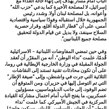
الباب أمام مسار يهدف إلى إنهاء حالة العداء مع
إسرائيل، لا لمصلحة الأخيرة كما يدعي “حزب الله”
وأعوانه، بل لمصلحة لبنان أولا. وشدد رئيس
الجمهورية خلال استقباله وفودًا سياسية واقتصادية
أمس، على أن “قطار الدولة أقلع، وقرار حصرية
السلاح سينفذ، ولا بديل عن قيام الدولة لتحقيق
مصلحة جميع اللبنانيين”.
وفي حين تمضي المفاوضات اللبنانية – الاسرائيلية
قُدمًا، علمت “نداء الوطن”، أنه من المقرّر أن تُعقد
الجولة المقبلة في وزارة الخارجية الإيطالية في روما،
على أن تكون محادثات تقنية تستند إلى النقاشات
الثلاثية التي جرت في واشنطن، وإلى “صيغة الإطار”
التي تم التوصل إليها في حزيران. ومن المتوقع أن
تضم الوفود، إلى جانب الدبلوماسيين، مسؤولين
عسكريين، ما يفتح الباب أمام احتمال مشاركة القيادة
المركزية في الجيش الأميركي. كما علمت “نداء
الوطن” أن الجانب السياسي اللبناني سيكون حاضرًا