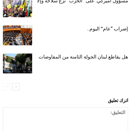
مسؤول أميركي: على “الحزب” نزع سلاحه وإلا
إضراب “عام” اليوم..
هل يقاطع لبنان الجولة الثامنة من المفاوضات
اترك تعليق