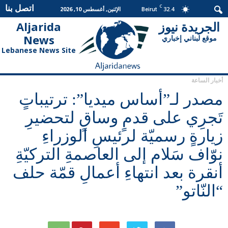
اتصل بنا
C
32.4
الإثنين, أغسطس 10, 2026
Beirut
الجريدة نيوز
Aljarida
الجريدة
News
موقع لبناني إخباري
نيوز
Lebanese News Site
أخبار الساعة
مصدر لـ”أساس ميديا”: ترتيباتٍ
تَجرِي على قدمٍ وساقٍ لتحضيرِ
زيارةٍ رسميّة لرئيسِ الوزراءِ
نوّاف سَلام إلى العاصمةِ التركيّةِ
أنقرة بعد انتهاءِ أعمالِ قمّة حلف
“النّاتو”