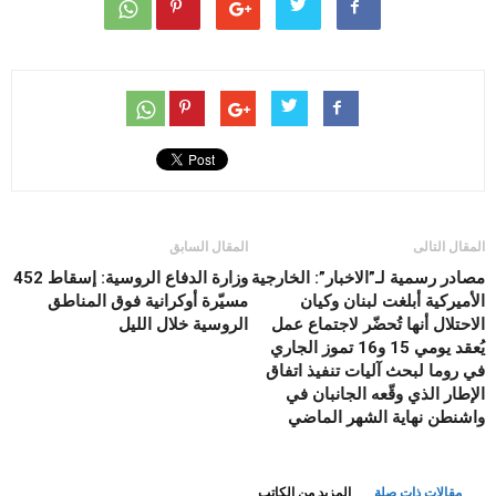
المقال التالى
المقال السابق
مصادر رسمية لـ”الاخبار”: الخارجية
وزارة الدفاع الروسية: إسقاط 452
الأميركية أبلغت لبنان وكيان
مسيّرة أوكرانية فوق المناطق
الاحتلال أنها تُحضّر لاجتماع عمل
الروسية خلال الليل
يُعقد يومي 15 و16 تموز الجاري
في روما لبحث آليات تنفيذ اتفاق
الإطار الذي وقّعه الجانبان في
واشنطن نهاية الشهر الماضي
مقالات ذات صلة
المزيد من الكاتب