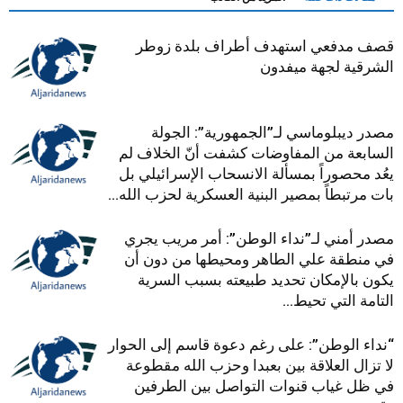
قصف مدفعي استهدف أطراف بلدة زوطر
الشرقية لجهة ميفدون
مصدر ديبلوماسي لـ”الجمهورية”: الجولة
السابعة من المفاوضات كشفت أنّ الخلاف لم
يعُد محصوراً بمسألة الانسحاب الإسرائيلي بل
بات مرتبطاً بمصير البنية العسكرية لحزب الله...
مصدر أمني لـ”نداء الوطن”: أمر مريب يجري
في منطقة علي الطاهر ومحيطها من دون أن
يكون بالإمكان تحديد طبيعته بسبب السرية
التامة التي تحيط...
“نداء الوطن”: على رغم دعوة قاسم إلى الحوار
لا تزال العلاقة بين بعبدا وحزب الله مقطوعة
في ظل غياب قنوات التواصل بين الطرفين