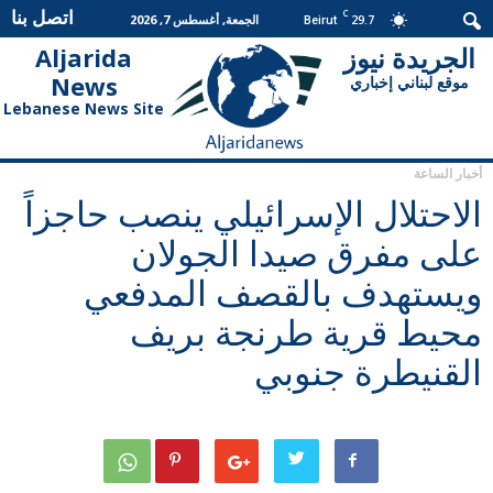
اتصل بنا
C
29.7
الجمعة, أغسطس 7, 2026
Beirut
الجريدة نيوز
Aljarida
الجريدة
News
موقع لبناني إخباري
نيوز
Lebanese News Site
أخبار الساعة
الاحتلال الإسرائيلي ينصب حاجزاً
على مفرق صيدا الجولان
ويستهدف بالقصف المدفعي
محيط قرية طرنجة بريف
القنيطرة جنوبي