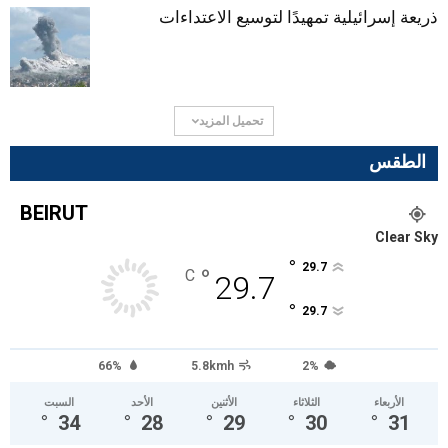
ذريعة إسرائيلية تمهيدًا لتوسيع الاعتداءات
تحميل المزيد
الطقس
BEIRUT
Clear Sky
°
29.7
°
C
29.7
°
29.7
66%
5.8kmh
2%
الأربعاء
الثلاثاء
الأثنين
الأحد
السبت
°
34
°
28
°
29
°
30
°
31