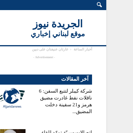
الجريدة نيوز
موقع لبناني إخباري
أخبار الساعة
غارتان عنيفتان على دبين
- Advertisement -
آخر المقالات
شركة كيبلر لتتبع السفن: 6
ناقلات نفط غادرت مضيق
هرمز و21 سفينة دخلت
المضيق...
اتصالات سريّة تمهّد للقاء