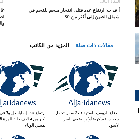
المقال التالى
الم
أ ف ب: ارتفاع عدد قتلى انفجار منجم للفحم في
غا
شمال الصين إلى أكثر من 80
اض
وال
مقالات ذات صلة
المزيد من الكاتب
الدفاع الروسية: استهداف 3 سفن تحمل
ارتفاع عدد إصابات إيبولا في 
شحنات عسكرية أوكرانية في البحر
أكثر من 4 آلاف حالة للمر
الأسود
تفشي الوباء