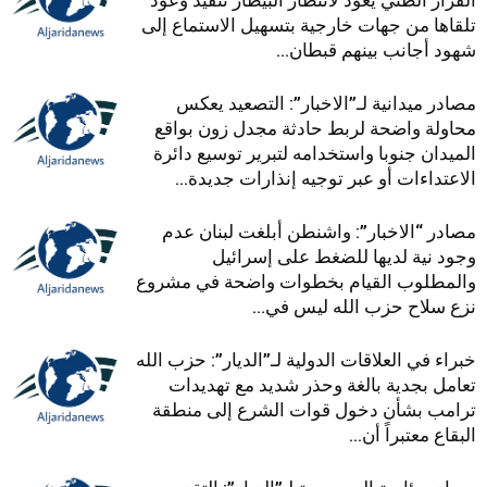
القرار الظني يعود لانتظار البيطار تنفيذ وعود
تلقاها من جهات خارجية بتسهيل الاستماع إلى
شهود أجانب بينهم قبطان...
مصادر ميدانية لـ”الاخبار”: التصعيد يعكس
محاولة واضحة لربط حادثة مجدل زون بواقع
الميدان جنوبا واستخدامه لتبرير توسيع دائرة
الاعتداءات أو عبر توجيه إنذارات جديدة...
مصادر “الاخبار”: واشنطن أبلغت لبنان عدم
وجود نية لديها للضغط على إسرائيل
والمطلوب القيام بخطوات واضحة في مشروع
نزع سلاح حزب الله ليس في...
خبراء في العلاقات الدولية لـ”الديار”: حزب الله
تعامل بجدية بالغة وحذر شديد مع تهديدات
ترامب بشأن دخول قوات الشرع إلى منطقة
البقاع معتبراً أن...