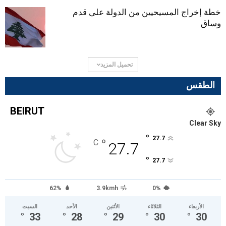
خطة إخراج المسيحيين من الدولة على قدم
وساق
تحميل المزيد
الطقس
BEIRUT
Clear Sky
°
27.7
°
C
27.7
°
27.7
62%
3.9kmh
0%
الأربعاء
الثلاثاء
الأثنين
الأحد
السبت
°
33
°
28
°
29
°
30
°
30