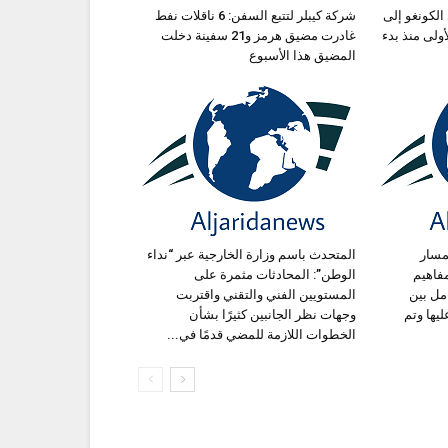
الكونغو إلى
شركة كيبلر لتتبع السفن: 6 ناقلات نفط
ة الأولى منذ بدء
غادرت مضيق هرمز و21 سفينة دخلت
المضيق هذا الأسبوع
مسار
المتحدث باسم وزارة الخارجية عبر “نداء
فاهيم
الوطن”: المحادثات مثمرة على
مل بين
المستويين الفني والتقني واقتربت
ليها وتم
وجهات نظر الجانبين كثيرًا بشأن
الخطوات اللازمة للمضي قدمًا في...