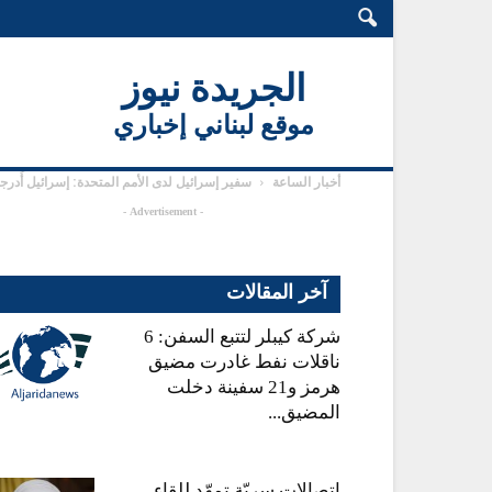
الجريدة نيوز
موقع لبناني إخباري
أخبار الساعة
سفير إسرائيل لدى الأمم المتحدة: إسرائيل أُد
- Advertisement -
آخر المقالات
شركة كيبلر لتتبع السفن: 6
ناقلات نفط غادرت مضيق
هرمز و21 سفينة دخلت
المضيق...
اتصالات سريّة تمهّد للقاء