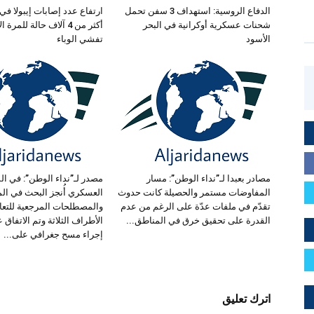
الدفاع الروسية: استهداف 3 سفن تحمل
ارتفاع عدد إصابات إيبولا في 
شحنات عسكرية أوكرانية في البحر
أكثر من 4 آلاف حالة للمر
الأسود
تفشي الوباء
مصادر بعبدا لـ”نداء الوطن”: مسار
مصدر لـ”نداء الوطن”: في ال
المفاوضات مستمر والحصيلة كانت حدوث
العسكري أُنجز البحث في الم
تقدّم في ملفات عدّة على الرغم من عدم
والمصطلحات المرجعية للتعا
القدرة على تحقيق خرق في المناطق...
الأطراف الثلاثة وتم الاتفاق ع
إجراء مسح جغرافي على...
اترك تعليق