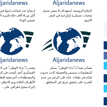
الدفاع الروسية: استهداف 3 سفن تحمل
ارتفاع عدد إصابات إيبولا في 
شحنات عسكرية أوكرانية في البحر
أكثر من 4 آلاف حالة للمر
الأسود
تفشي الوباء
مصادر بعبدا لـ”نداء الوطن”: مسار
مصدر لـ”نداء الوطن”: في ال
المفاوضات مستمر والحصيلة كانت حدوث
العسكري أُنجز البحث في الم
تقدّم في ملفات عدّة على الرغم من عدم
والمصطلحات المرجعية للتعا
القدرة على تحقيق خرق في المناطق...
الأطراف الثلاثة وتم الاتفاق ع
إجراء مسح جغرافي على...