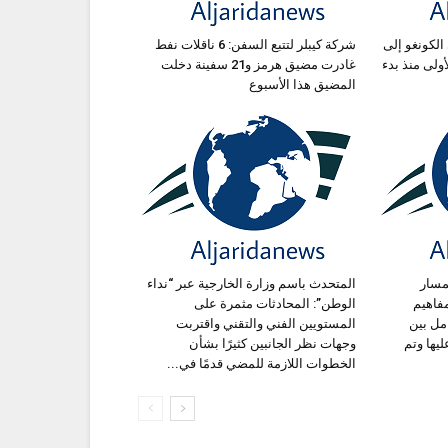
الكونغو إلى
شركة كيبلر لتتبع السفن: 6 ناقلات نفط
ة الأولى منذ بدء
غادرت مضيق هرمز و21 سفينة دخلت
المضيق هذا الأسبوع
مسار
المتحدث باسم وزارة الخارجية عبر “نداء
فاهيم
الوطن”: المحادثات مثمرة على
مل بين
المستويين الفني والتقني واقتربت
ليها وتم
وجهات نظر الجانبين كثيرًا بشأن
الخطوات اللازمة للمضي قدمًا في...