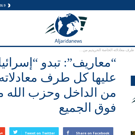
26.9
الجريدة
نيوز
 طرف معادلاته الخاصة الحريديم من...
“معاريف”: تبدو “إسرائي
عليها كل طرف معادلاته 
من الداخل وحزب الله م
فوق الجميع
Tweet on Twitter
Share on Facebook