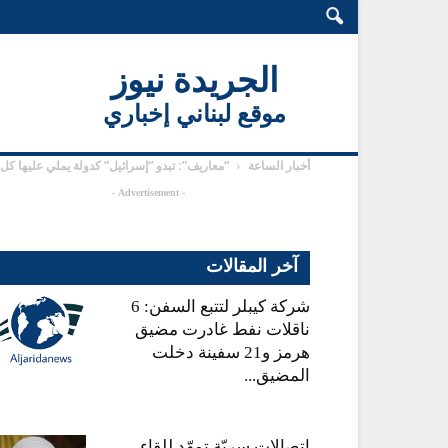
الجريدة نيوز
موقع لبناني إخباري
أخبار الساعة
“معاريف”: تبدو “إسرائيل” كدولة يملي عليها كل
- Advertisement -
آخر المقالات
شركة كيبلر لتتبع السفن: 6
ناقلات نفط غادرت مضيق
هرمز و21 سفينة دخلت
المضيق...
اتصالات سريّة تمهّد للقاء