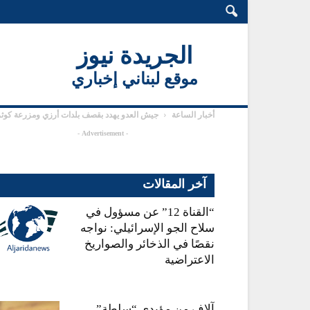
الجريدة نيوز
موقع لبناني إخباري
أخبار الساعة
جيش العدو يهدد بقصف بلدات أرزي ومزرعة كوثرية 
- Advertisement -
آخر المقالات
“القناة 12” عن مسؤول في
سلاح الجو الإسرائيلي: نواجه
نقصًا في الذخائر والصواريخ
الاعتراضية
آلاف من مؤيدي “سلطة”