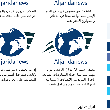
“القناة 12” عن مسؤول في سلاح الجو
الإسرائيلي: نواجه نقصًا في الذخائر
حوادث سير خلال الـ 24 ساعة الماضية
والصواريخ الاعتراضية
مصدر رسمي لـ”الديار”: الرئيس عون
إذاعة الجيش الإسرائيلي: قرار
مهتم منذ انتهاء جولة المفاوضات السابعة
وكاتس صدر قبل أسبوعين بال
باجراء المزيد من الاتصالات لا سيما مع
المصادقة على إدخال قوات د
اميركا لمتابعة الجهود من اجل تثبيت...
اترك تعليق