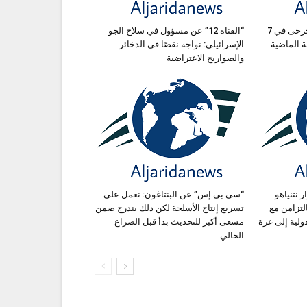
التحكم المروري: قتيلان و8 جرحى في 7
“القناة 12” عن مسؤول في سلاح الجو
الإسرائيلي: نواجه نقصًا في الذخائر
والصواريخ الاعتراضية
 نتنياهو
“سي بي إس” عن البنتاغون: نعمل على
تزامن مع
تسريع إنتاج الأسلحة لكن ذلك يندرج ضمن
ولية إلى غزة
مسعى أكبر للتحديث بدأ قبل الصراع
الحالي