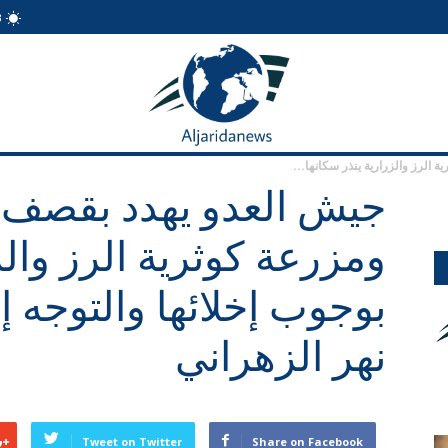
3
الجريدة
نيوز
الرز والزرارية ينذر سكانها...
جيش العدو يهدد بقصف 
ومزرعة كوثرية الرز والز
بوجوب إخلائها والتوجه
نهر الزهراني
Tweet on Twitter
Share on Facebook