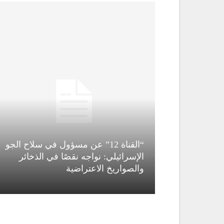
“القناة 12” عن مسؤول في سلاح الجو
ة” دمشق
الإسرائيلي: نواجه نقصًا في الذخائر
ومحيطها
والصواريخ الاعتراضية