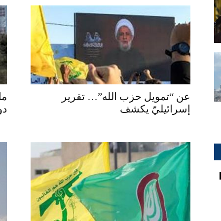
عن “تمويل حزب الله”… تقرير
ما
إسرائيليّ يكشف
دو