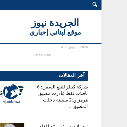
الجريدة نيوز
موقع لبناني إخباري
2026
يونيو
4
- Advertisement -
آخر المقالات
شركة كيبلر لتتبع السفن: 6
ناقلات نفط غادرت مضيق
هرمز و21 سفينة دخلت
المضيق...
اتصالات سريّة تمهّد للقاء