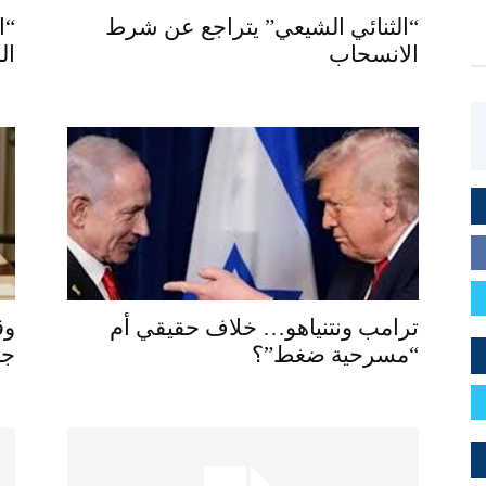
“الثنائي الشيعي” يتراجع عن شرط
“ا
الانسحاب
ال
ترامب ونتنياهو… خلاف حقيقي أم
وق
“مسرحية ضغط”؟
جن