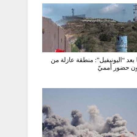
 بعد “اليونيفيل”: منطقة عازلة من
ن حضور أمميّ