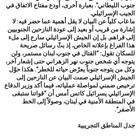
جنوب الليطاني”. بعبارة أخرى، أُودع مفتاح الاتفاق في
الجيب الإسرائيلي.
ما غاب كلياً عن البيان لا يقل أهمية عما حضر فيه: لا
إشارة من قريب أو بعيد إلى عودة النازحين الجنوبيين
إلى قراهم. بل إن الجيش الإسرائيلي سارع إلى ملء
هذا الفراغ بإعلانه الخاص، إذ بثّ رسائل صريحة
للسكان تقول: “القتال في جنوب لبنان مستمر، ولن
يتوجه أي شخص جنوب نهر الزهراني حتى إشعار آخر،
وكل من يتوجه جنوباً يعرّض حياته للخطر”. هكذا حوّل
الجيش الإسرائيلي صمت البيان عن النازحين إلى
ترخيص ضمني لمواصلة عملياته، فيما أكد وزير الدفاع
الإسرائيلي يسرائيل كاتس أمس أن “قواتنا ستبقى
في المنطقة الأمنية في لبنان، وصولاً إلى الخط
الأصفر”.
جدل المناطق التجريبية