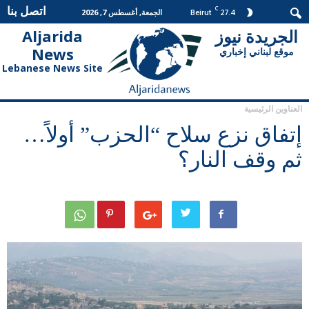
اتصل بنا
C
27.4
الجمعة, أغسطس 7, 2026
Beirut
الجريدة نيوز
Aljarida
الجريدة
News
موقع لبناني إخباري
نيوز
Lebanese News Site
العناوين الرئيسية
إتفاق نزع سلاح “الحزب” أولاً…
ثم وقف النار؟