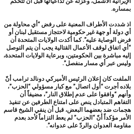
الإيرانية الأشمل، وعزله عن تداعياتها قبل أن تتحكم
بمساره.
اذ شددت الأطراف المعنية على رفض “أي محاولة من
أي دولة أو جهة غير حكومية لاحتجاز مستقبل لبنان أو
فرض الوصاية عليه”. كما أكدت الولايات المتحدة أن
“أي اتفاق لوقف الأعمال القتالية يجب أن يتم التوصل
إليه مباشرة بين الحكومتين، وبرعاية الولايات المتحدة،
وليس عبر أي مسار منفصل”.
الملفت كان إعلان الرئيس الأميركي دونالد ترامب أنّ
بلاده أجرت “أول اتصال” مع كبار مسؤولي “الحزب”،
وأنهم “وافقوا على عدم إطلاق النار”، مضيفاً أن
التفاهم المتبادل ينص على امتناع الطرفين عن تنفيذ
هجمات ضد بعضهما البعض، قبل أن ينفي الشيخ قاسم
الأمر مؤكداً أنّ “الحزب” لم يعط التزاماً لأحد بعدم
مقاومة العدوان والردّ على عدوانه”.