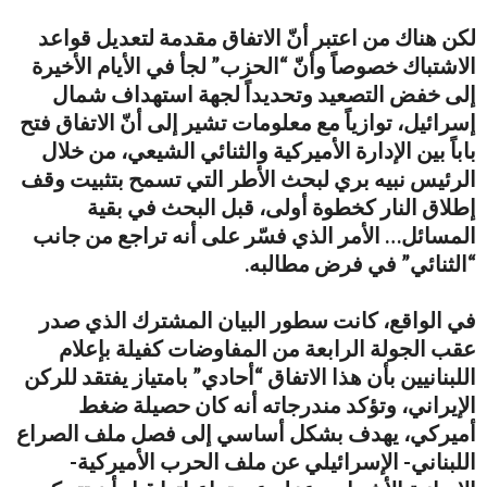
لكن هناك من اعتبر أنّ الاتفاق مقدمة لتعديل قواعد
الاشتباك خصوصاً وأنّ “الحزب” لجأ في الأيام الأخيرة
إلى خفض التصعيد وتحديداً لجهة استهداف شمال
إسرائيل، توازياً مع معلومات تشير إلى أنّ الاتفاق فتح
باباً بين الإدارة الأميركية والثنائي الشيعي، من خلال
الرئيس نبيه بري لبحث الأطر التي تسمح بتثبيت وقف
إطلاق النار كخطوة أولى، قبل البحث في بقية
المسائل… الأمر الذي فسّر على أنه تراجع من جانب
“الثنائي” في فرض مطالبه.
في الواقع، كانت سطور البيان المشترك الذي صدر
عقب الجولة الرابعة من المفاوضات كفيلة بإعلام
اللبنانيين بأن هذا الاتفاق “أحادي” بامتياز يفتقد للركن
الإيراني، وتؤكد مندرجاته أنه كان حصيلة ضغط
أميركي، يهدف بشكل أساسي إلى فصل ملف الصراع
اللبناني- الإسرائيلي عن ملف الحرب الأميركية-