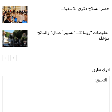
حصر السلاح ذكرى بلا تنفيذ…
مفاوضات “روما 2… “تسيير أعمال” والنتائج
مؤجّلة
اترك تعليق