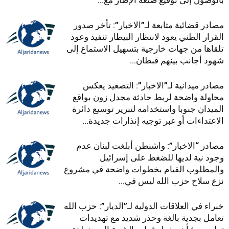
بالوصول إلى توقيع صيغة الإطار مع...
مصادر قضائية متابعة لـ”الاخبار”: تأخر صدور
القرار الظني يعود لانتظار البيطار تنفيذ وعود
تلقاها من جهات خارجية بتسهيل الاستماع إلى
شهود أجانب بينهم قبطان...
مصادر ميدانية لـ”الاخبار”: التصعيد يعكس
محاولة واضحة لربط حادثة مجدل زون بواقع
الميدان جنوبا واستخدامه لتبرير توسيع دائرة
الاعتداءات أو عبر توجيه إنذارات جديدة...
مصادر “الاخبار”: واشنطن أبلغت لبنان عدم
وجود نية لديها للضغط على إسرائيل
والمطلوب القيام بخطوات واضحة في مشروع
نزع سلاح حزب الله ليس في...
خبراء في العلاقات الدولية لـ”الديار”: حزب الله
تعامل بجدية بالغة وحذر شديد مع تهديدات